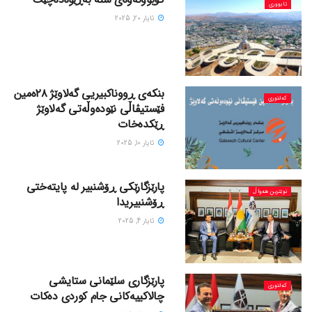
ئابووری
ئایار 20, 2025
بنکەی ڕووناکبیریی گەلاوێژ ٢٨ەمین
کەلتوری
فێستیڤاڵی نێودەوڵەتی گەلاوێژ
ڕێکدەخات
ئایار 10, 2025
پارێزگارێکی ڕۆشنبیر لە پایتەختی
نوێترین هەواڵ
ڕۆشنبیریدا
ئایار 4, 2025
پارێزگاری سلێمانی ستایشی
کەلتوری
چالاکییەکانی جام کوردی دەکات