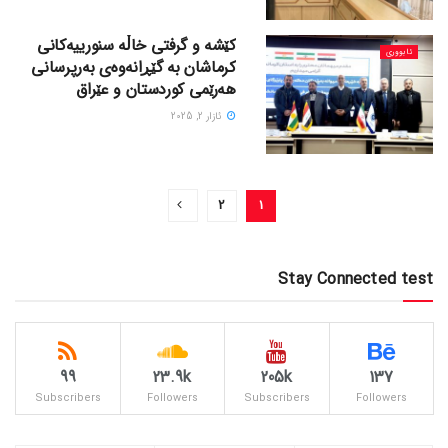
کێشە و گرفتی خاڵە سنورییەکانی
ئابووری
کرماشان بە گێڕانەوەی بەرپرسانی
هەرێمی کوردستان و عێراق
ئازار 2, 2025
2
1
Stay Connected test
99
23.9k
205k
137
Subscribers
Followers
Subscribers
Followers