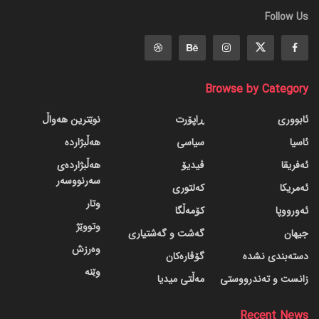
Follow Us
Browse by Category
ئابووری
ڕاپۆرت
نوێترین هەواڵ
ئاسیا
سیاسی
هەڵبژاردە
ئەفریقا
ڤیدیۆ
هەڵبژاردەی
سەرنووسەر
ئەمریکا
کەلتوری
وتار
ئەورووپا
کۆمەڵگا
وتووێژ
جیهان
گه‌شت و گه‌شتیاری
وەرزش
دسته‌بندی نشده
گۆڤاره‌کان
وێنە
زانست و تەندرووستی
مەڵتی میدیا
Recent News