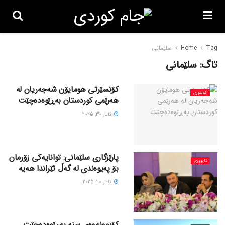
Tag
Home
سلێمانی
تاگ:
سلێمانی
کۆنسێرتی هومایۆن شەجەریان لە
کەلتوری
هەرێمی کوردستان بەڕێوەدەچێت
ئایار 30, 2025
پارێزگاری سلێمانی: توانایەکی زۆرمان
ئابووری
بۆ پەیوەندی لە گەڵ ئێراندا هەیە
ئایار 20, 2025
کۆبوونەوەی سنە بەڕێوەدەچێت