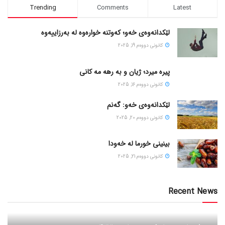
Trending
Comments
Latest
لێکدانەوەی خەو؛ کەوتنە خوارەوە لە بەرزاییەوە
كانونی دووه‌م 19, 2025
پیره میرد؛ ژیان و به رهه مه کانی
كانونی دووه‌م 16, 2025
لێکدانەوەی خەو: گەنم
كانونی دووه‌م 20, 2025
بینینی خورما لە خەودا
كانونی دووه‌م 21, 2025
Recent News