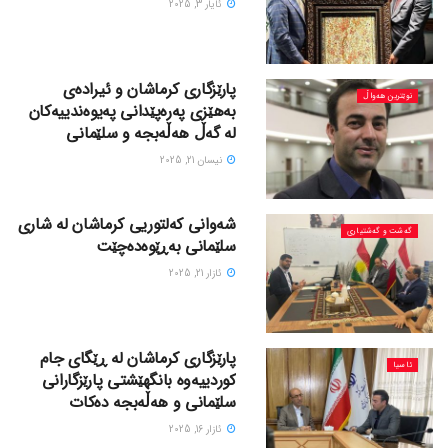
ئایار 3, 2025
پارێزگاری کرماشان و ئیرادەی
نوێترین هەواڵ
بەهێزی پەرەپێدانی پەیوەندییەکان
لە گەڵ هەڵەبجە و سلێمانی
نیسان 21, 2025
شه‌وانی کەلتوریی کرماشان له شاری
گه‌شت و گه‌شتیاری
سلێمانی بەڕێوەدەچێت
ئازار 21, 2025
پارێزگاری کرماشان لە ڕێگای جام
ئاسیا
کوردییەوە بانگهێشتی پارێزگارانی
سلێمانی و هەڵەبجە دەکات
ئازار 16, 2025