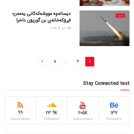
دیسانەوە مووشەکەکانی یەمەن؛
ئاسیا
فڕۆکەخانەی بن گوریۆن داخرا
ئایار 14, 2025
8
…
2
1
Stay Connected test
99
23.9k
205k
137
Subscribers
Followers
Subscribers
Followers