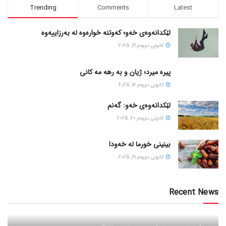
Trending
Comments
Latest
لێکدانەوەی خەو؛ کەوتنە خوارەوە لە بەرزاییەوە
كانونی دووه‌م 19, 2025
پیره میرد؛ ژیان و به رهه مه کانی
كانونی دووه‌م 16, 2025
لێکدانەوەی خەو: گەنم
كانونی دووه‌م 20, 2025
بینینی خورما لە خەودا
كانونی دووه‌م 21, 2025
Recent News