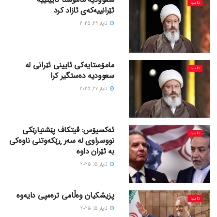
ئاسیا
ئێرانییەکەی ئازاد کرد
ئایار 29, 2025
مامۆستایەکی ئایینی ئێرانی لە
ئاسیا
سعوودیە دەستگیر کرا
ئایار 27, 2025
ئەکسیۆس: ڤیتکاف پێشنیارێکی
ئاسیا
نووسراوی لە سەر ڕێکەوتنی ناوەکی
بە ئێران داوە
ئایار 15, 2025
پزیشکیان وەڵامی ترەمپی دایەوە
ئاسیا
ئایار 15, 2025