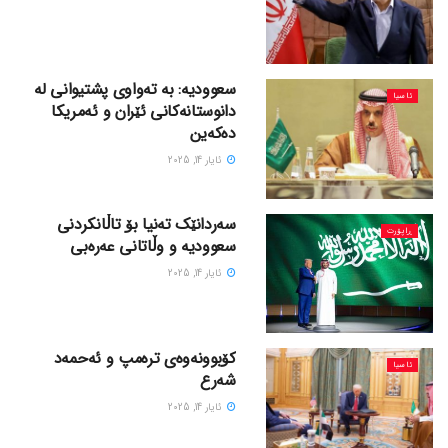
سعوودیە: بە تەواوی پشتیوانی لە
ئاسیا
دانوستانەکانی ئێران و ئەمریکا
دەکەین
ئایار 14, 2025
سەردانێک تەنیا بۆ تاڵانکردنی
ڕاپۆرت
سعوودیە و وڵاتانی عەرەبی
ئایار 14, 2025
کۆبوونەوەی ترەمپ و ئەحمەد
ئاسیا
شەرع
ئایار 14, 2025