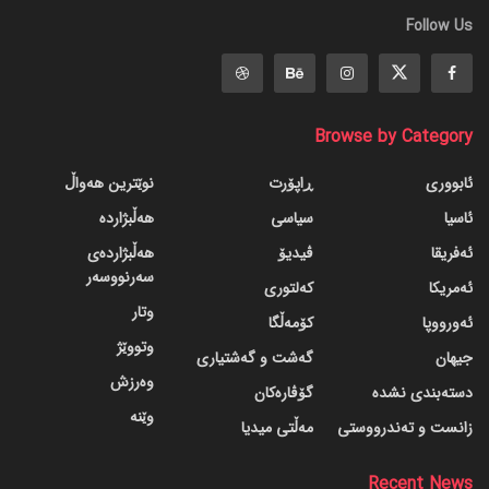
Follow Us
Browse by Category
ئابووری
ڕاپۆرت
نوێترین هەواڵ
ئاسیا
سیاسی
هەڵبژاردە
ئەفریقا
ڤیدیۆ
هەڵبژاردەی
سەرنووسەر
ئەمریکا
کەلتوری
وتار
ئەورووپا
کۆمەڵگا
وتووێژ
جیهان
گه‌شت و گه‌شتیاری
وەرزش
دسته‌بندی نشده
گۆڤاره‌کان
وێنە
زانست و تەندرووستی
مەڵتی میدیا
Recent News