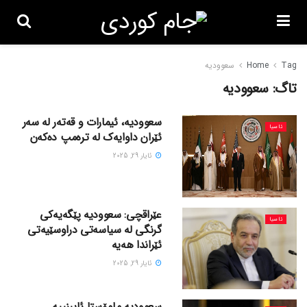
Tag
Home
سعوودیە
تاگ:
سعوودیە
سعوودیە، ئیمارات و قەتەر لە سەر
ئاسیا
ئێران داوایەک لە ترەمپ دەکەن
ئایار 29, 2025
عێراقچی: سعوودیە پێگەیەکی
ئاسیا
گرنگی لە سیاسەتی دراوسێیەتی
ئێراندا هەیە
ئایار 29, 2025
سعوودیە مامۆستا ئایینییە