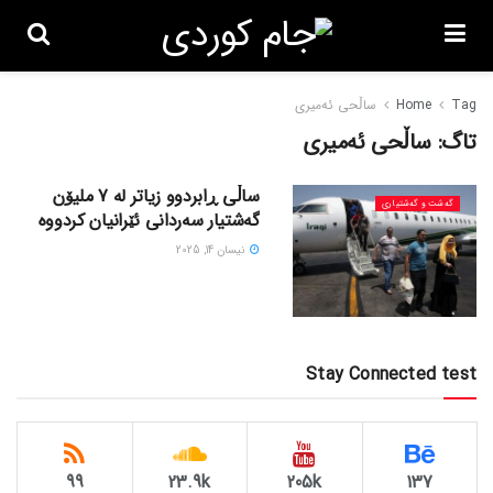
Tag
Home
ساڵحی ئەمیری
تاگ:
ساڵحی ئەمیری
ساڵی ڕابردوو زیاتر لە 7 ملیۆن
گه‌شت و گه‌شتیاری
گەشتیار سەردانی ئێرانیان کردووە
نیسان 14, 2025
Stay Connected test
99
23.9k
205k
137