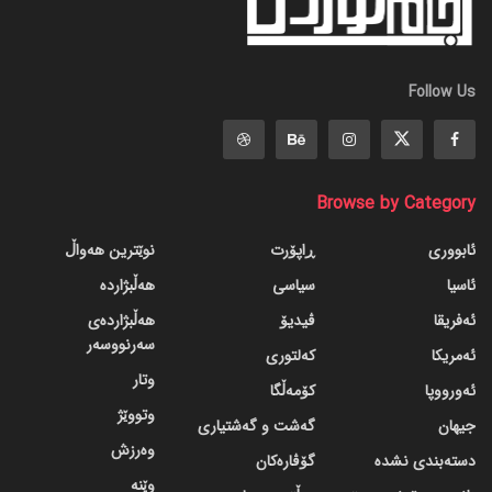
Follow Us
Browse by Category
ئابووری
ڕاپۆرت
نوێترین هەواڵ
ئاسیا
سیاسی
هەڵبژاردە
ئەفریقا
ڤیدیۆ
هەڵبژاردەی
سەرنووسەر
ئەمریکا
کەلتوری
وتار
ئەورووپا
کۆمەڵگا
وتووێژ
جیهان
گه‌شت و گه‌شتیاری
وەرزش
دسته‌بندی نشده
گۆڤاره‌کان
وێنە