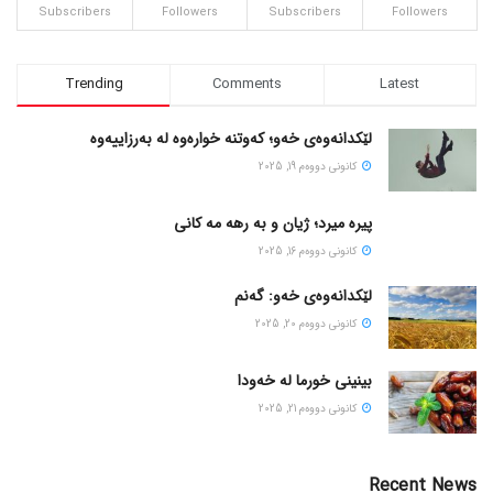
Subscribers
Followers
Subscribers
Followers
Trending
Comments
Latest
لێکدانەوەی خەو؛ کەوتنە خوارەوە لە بەرزاییەوە
كانونی دووه‌م 19, 2025
پیره میرد؛ ژیان و به رهه مه کانی
كانونی دووه‌م 16, 2025
لێکدانەوەی خەو: گەنم
كانونی دووه‌م 20, 2025
بینینی خورما لە خەودا
كانونی دووه‌م 21, 2025
Recent News