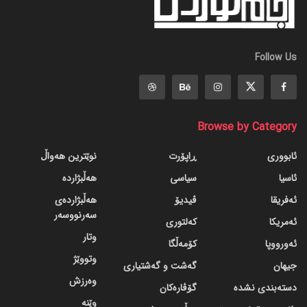
Follow Us
Browse by Category
ئابووری
ڕاپۆرت
نوێترین هەواڵ
ئاسیا
سیاسی
هەڵبژاردە
ئەفریقا
ڤیدیۆ
هەڵبژاردەی
سەرنووسەر
ئەمریکا
کەلتوری
وتار
ئەورووپا
کۆمەڵگا
وتووێژ
جیهان
گه‌شت و گه‌شتیاری
وەرزش
دسته‌بندی نشده
گۆڤاره‌کان
وێنە