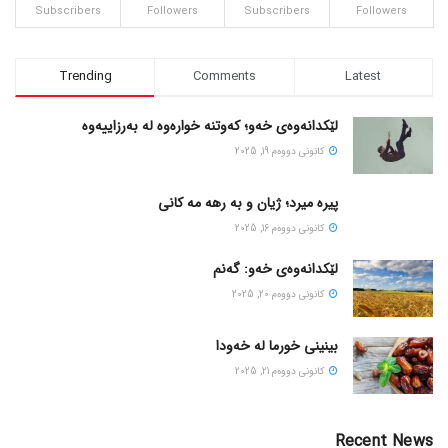
Subscribers
Followers
Subscribers
Followers
Trending
Comments
Latest
لێکدانەوەی خەو؛ کەوتنە خوارەوە لە بەرزاییەوە
كانونی دووه‌م 19, 2025
پیره میرد؛ ژیان و به رهه مه کانی
كانونی دووه‌م 16, 2025
لێکدانەوەی خەو: گەنم
كانونی دووه‌م 20, 2025
بینینی خورما لە خەودا
كانونی دووه‌م 21, 2025
Recent News