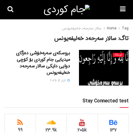
Tag
Home
سالار سەرحەد خەلیفەیونس
تاگ:
سالار سەرحەد خەلیفەیونس
بروسکەی سەرەخۆشی دەزگای
کۆمەڵگا
میدیایی جام کوردی بۆ كۆچی
دوایی دایکی سالار سەرحەد
خەلیفەیونس
ئازار 12, 2025
Stay Connected test
99
23.9k
205k
137