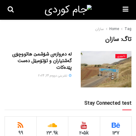
Tag
Home
سازان
تاگ:
سازان
لە دەروازەی شۆشمێ هاتووچۆی
ئابووری
گەشتیاران و ئۆتۆمبێل دەست
پێدەکات
تشرینی دووه‌م 24, 2024
Stay Connected test
99
23.9k
205k
137