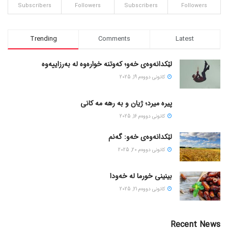
Subscribers
Followers
Subscribers
Followers
Trending
Comments
Latest
لێکدانەوەی خەو؛ کەوتنە خوارەوە لە بەرزاییەوە
كانونی دووه‌م 19, 2025
پیره میرد؛ ژیان و به رهه مه کانی
كانونی دووه‌م 16, 2025
لێکدانەوەی خەو: گەنم
كانونی دووه‌م 20, 2025
بینینی خورما لە خەودا
كانونی دووه‌م 21, 2025
Recent News