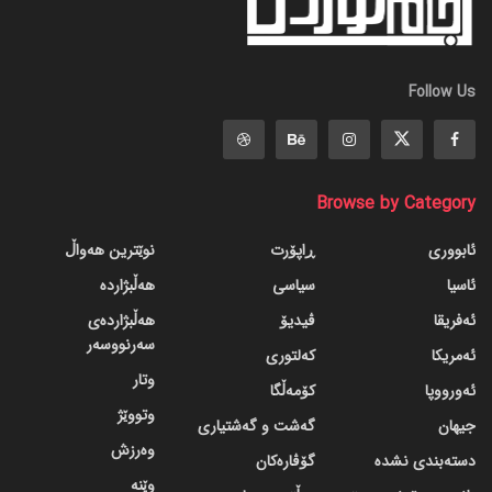
Follow Us
Browse by Category
ئابووری
ڕاپۆرت
نوێترین هەواڵ
ئاسیا
سیاسی
هەڵبژاردە
ئەفریقا
ڤیدیۆ
هەڵبژاردەی
سەرنووسەر
ئەمریکا
کەلتوری
وتار
ئەورووپا
کۆمەڵگا
وتووێژ
جیهان
گه‌شت و گه‌شتیاری
وەرزش
دسته‌بندی نشده
گۆڤاره‌کان
وێنە