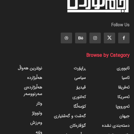
Follow Us
Browse by Category
ئابووری
ڕاپۆرت
نوێترین هەواڵ
ئاسیا
سیاسی
هەڵبژاردە
ئەفریقا
ڤیدیۆ
هەڵبژاردەی
سەرنووسەر
ئەمریکا
کەلتوری
وتار
ئەورووپا
کۆمەڵگا
وتووێژ
جیهان
گه‌شت و گه‌شتیاری
وەرزش
دسته‌بندی نشده
گۆڤاره‌کان
وێنە