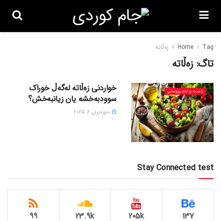
Tag
Home
زەڵاتە
تاگ:
زەڵاتە
خواردنی زەڵاتە لەگەڵ خوراک
زانست و تەندرووستی
سوودبەخشە یان زیانبەخش؟
حوزه‌یران 2, 2025
Stay Connected test
99
23.9k
205k
137