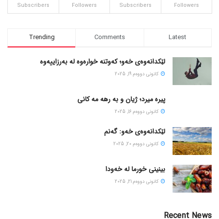
Subscribers
Followers
Subscribers
Followers
Trending
Comments
Latest
لێکدانەوەی خەو؛ کەوتنە خوارەوە لە بەرزاییەوە
كانونی دووه‌م 19, 2025
پیره میرد؛ ژیان و به رهه مه کانی
كانونی دووه‌م 16, 2025
لێکدانەوەی خەو: گەنم
كانونی دووه‌م 20, 2025
بینینی خورما لە خەودا
كانونی دووه‌م 21, 2025
Recent News