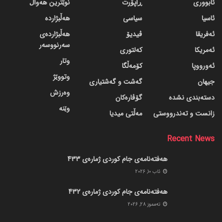
ئابووری
ڕاپۆرت
نوێترین هەواڵ
ئاسیا
سیاسی
هەڵبژاردە
ئەفریقا
ڤیدیۆ
هەڵبژاردەی
سەرنووسەر
ئەمریکا
کەلتوری
وتار
ئەورووپا
کۆمەڵگا
وتووێژ
جیهان
گه‌شت و گه‌شتیاری
وەرزش
دسته‌بندی نشده
گۆڤاره‌کان
وێنە
زانست و تەندرووستی
مەڵتی میدیا
Recent News
هەفتەنامەی جام کوردی ژمارەی 433
ئاب 10, 2026
هەفتەنامەی جام کوردی ژمارەی 432
ته‌مموز 28, 2026