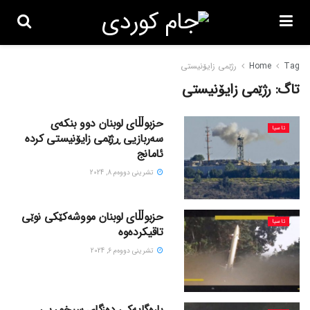
Tag
Home
رژێمی زایۆنیستی
تاگ:
رژێمی زایۆنیستی
حزبوڵڵای لوبنان دوو بنکەی
ئاسیا
سەربازیی ڕژێمی زایۆنیستی کردە
ئامانج
تشرینی دووه‌م 8, 2024
حزبوڵڵای لوبنان مووشەکێکی نوێی
ئاسیا
تاقیکردەوە
تشرینی دووه‌م 6, 2024
بارەگایەکی دەزگای سیخوڕیی