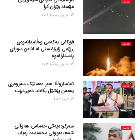
ئاسیا
مۆساد وێران کرا
تشرینی یه‌كه‌م 1, 2024
قۆناغی یەکەمی وەڵامدانەوەی
ئاسیا
ڕژێمی زایۆنیستی لە لایەن سوپای
پاسدارانەوە
تشرینی یه‌كه‌م 1, 2024
ئەنساروڵڵا: هەر دەستێک سەروەری
ئاسیا
یەمەن پێشێل بکات، دەبڕدرێت
ئاب 7, 2024
سەرکردەیەکی حەماس: هەواڵی
ئاسیا
شەهیدبوونی محەممەد زەیف
ڕاست نییە