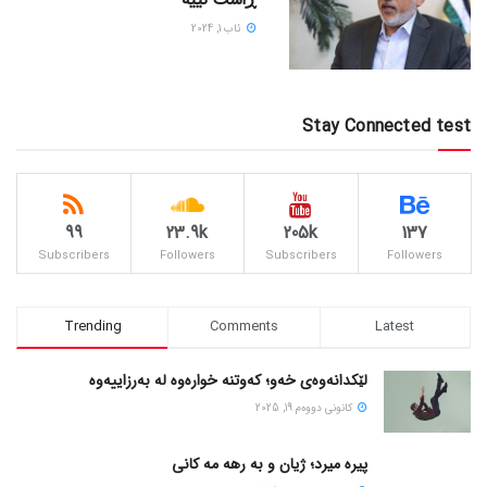
ئاب 1, 2024
Stay Connected test
99
23.9k
205k
137
Subscribers
Followers
Subscribers
Followers
Trending
Comments
Latest
لێکدانەوەی خەو؛ کەوتنە خوارەوە لە بەرزاییەوە
كانونی دووه‌م 19, 2025
پیره میرد؛ ژیان و به رهه مه کانی