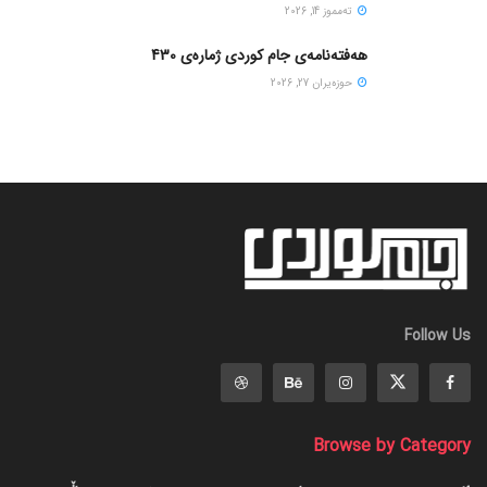
ته‌مموز 14, 2026
هەفتەنامەی جام کوردی ژمارەی 430
حوزه‌یران 27, 2026
Follow Us
Browse by Category