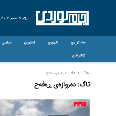
پێنجشەممە, ئاب 6, 2026
جام کوردی
ئابووری
کەلتوری
سیاسی
گۆڤاره‌کان
Tag
Home
دەروازەی ڕەفەح
تاگ:
دەروازەی ڕەفەح
ئابووری