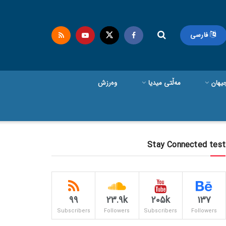
فارسی
یهان
مەڵتی میدیا
وەرزش
Stay Connected test
99
23.9k
205k
137
Subscribers
Followers
Subscribers
Followers