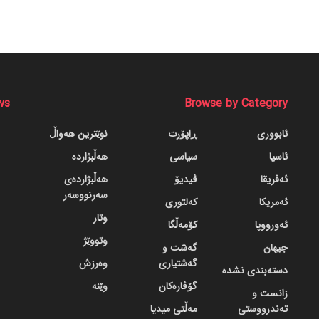
ws
Browse by Category
ئابووری
ڕاپۆرت
نوێترین هەواڵ
ئاسیا
سیاسی
هەڵبژاردە
ئەفریقا
ڤیدیۆ
هەڵبژاردەی
سەرنووسەر
ئەمریکا
کەلتوری
وتار
ئەورووپا
کۆمەڵگا
وتووێژ
جیهان
گه‌شت و
گه‌شتیاری
وەرزش
دسته‌بندی نشده
گۆڤاره‌کان
وێنە
زانست و
تەندرووستی
مەڵتی میدیا