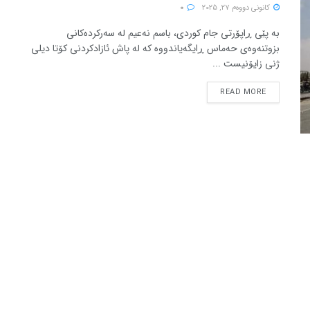
كانونی دووه‌م 27, 2025
0
بە پێی ڕاپۆرتی جام کوردی، باسم نەعیم لە سەرکردەکانی
بزوتنەوەی حەماس ڕایگەیاندووە کە لە پاش ئازادکردنی کۆتا دیلی
ژنی زایۆنیست ...
READ MORE