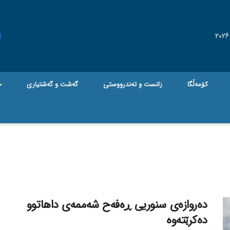
کۆمەڵگا
زانست و تەندرووستی
گه‌شت و گه‌شتیاری
ج
دەروازەی سنوریی ڕەفەح شەممەی داهاتوو
دەکرێتەوە