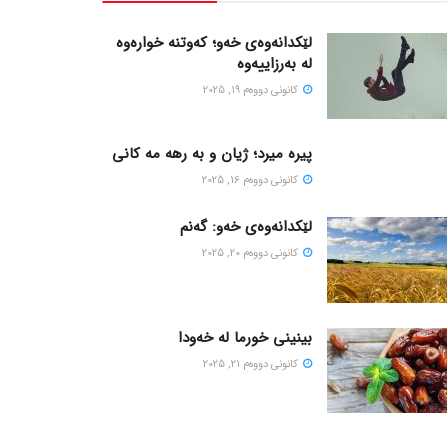
لێکدانەوەی خەو؛ کەوتنە خوارەوە
لە بەرزاییەوە
كانونی دووه‌م 19, 2025
پیره میرد؛ ژیان و به رهه مه کانی
كانونی دووه‌م 16, 2025
لێکدانەوەی خەو: گەنم
كانونی دووه‌م 20, 2025
بینینی خورما لە خەودا
كانونی دووه‌م 21, 2025