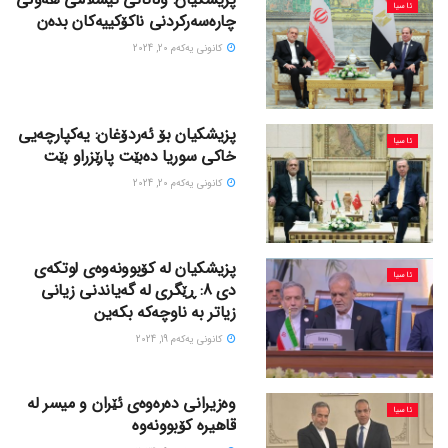
ئاسیا
چارەسەرکردنی ناکۆکییەکان بدەن
كانونی یه‌كه‌م 20, 2024
پزیشکیان بۆ ئەردۆغان: یەکپارچەیی
ئاسیا
خاکی سوریا دەبێت پارێزراو بێت
كانونی یه‌كه‌م 20, 2024
پزیشکیان لە کۆبوونەوەی لوتکەی
ئاسیا
دی 8: ڕێگری لە گەیاندنی زیانی
زیاتر بە ناوچەکە بکەین
كانونی یه‌كه‌م 19, 2024
وەزیرانی دەرەوەی ئێران و میسر لە
ئاسیا
قاهیرە کۆبوونەوە