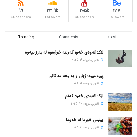
99
23.9k
205k
137
Subscribers
Followers
Subscribers
Followers
Trending
Comments
Latest
لێکدانەوەی خەو؛ کەوتنە خوارەوە لە بەرزاییەوە
كانونی دووه‌م 19, 2025
پیره میرد؛ ژیان و به رهه مه کانی
كانونی دووه‌م 16, 2025
لێکدانەوەی خەو: گەنم
كانونی دووه‌م 20, 2025
بینینی خورما لە خەودا
كانونی دووه‌م 21, 2025