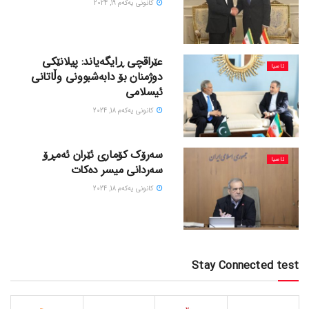
كانونی یه‌كه‌م 19, 2024
عێراقچی ڕایگەیاند: پیلانێکی
ئاسیا
دوژمنان بۆ دابەشبوونی وڵاتانی
ئیسلامی
كانونی یه‌كه‌م 18, 2024
سەرۆک کۆماری ئێران ئەمڕۆ
ئاسیا
سەردانی میسر دەکات
كانونی یه‌كه‌م 18, 2024
Stay Connected test