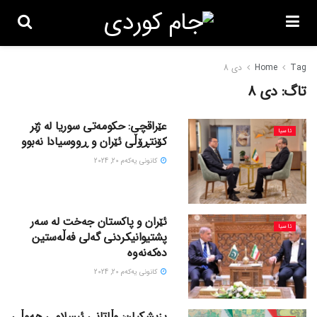
Tag
Home
دی 8
تاگ:
دی 8
عێراقچی: حکومەتی سوریا لە ژێر
ئاسیا
کۆنتڕۆڵی ئێران و ڕووسیادا نەبوو
كانونی یه‌كه‌م 20, 2024
ئێران و پاکستان جەخت لە سەر
ئاسیا
پشتیوانیکردنی گەلی فەڵەستین
دەکەنەوە
كانونی یه‌كه‌م 20, 2024
پزیشکیان: وڵاتانی ئیسلامی هەوڵی