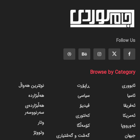
Follow Us
Browse by Category
ئابووری
ڕاپۆرت
نوێترین هەواڵ
ئاسیا
سیاسی
هەڵبژاردە
ئەفریقا
ڤیدیۆ
هەڵبژاردەی
سەرنووسەر
ئەمریکا
کەلتوری
وتار
ئەورووپا
کۆمەڵگا
وتووێژ
جیهان
گه‌شت و گه‌شتیاری