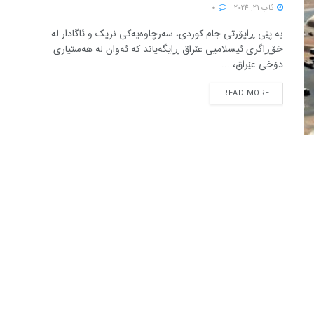
ئاب 21, 2024
0
بە پێی ڕاپۆرتی جام کوردی، سەرچاوەیەکی نزیک و ئاگادار لە
خۆڕاگری ئیسلامیی عێراق ڕایگەیاند کە ئەوان لە هەستیاری
دۆخی عێراق، ...
READ MORE