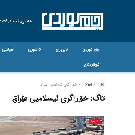
هه‌ینی, ئاب 7, 2026
جام کوردی
ئابووری
کەلتوری
سیاسی
گۆڤاره‌کان
Tag
Home
خۆڕاگری ئیسلامیی عێراق
تاگ:
خۆڕاگری ئیسلامیی عێراق
ئاسیا