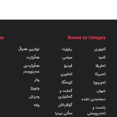
ws
Browse by Category
ئابووری
ڕاپۆرت
نوێترین هەواڵ
ئاسیا
سیاسی
هەڵبژاردە
ئەفریقا
ڤیدیۆ
هەڵبژاردەی
سەرنووسەر
ئەمریکا
کەلتوری
وتار
ئەورووپا
کۆمەڵگا
وتووێژ
جیهان
گه‌شت و
گه‌شتیاری
وەرزش
دسته‌بندی نشده
گۆڤاره‌کان
وێنە
زانست و
تەندرووستی
مەڵتی میدیا