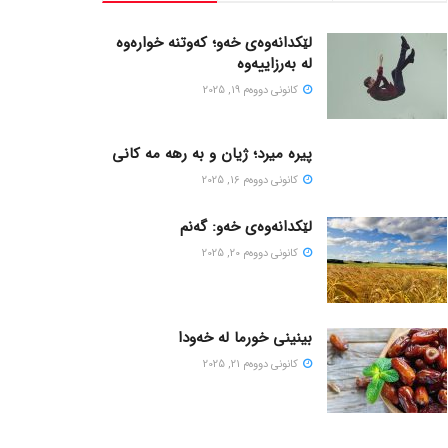
لێکدانەوەی خەو؛ کەوتنە خوارەوە
لە بەرزاییەوە
كانونی دووه‌م 19, 2025
پیره میرد؛ ژیان و به رهه مه کانی
كانونی دووه‌م 16, 2025
لێکدانەوەی خەو: گەنم
كانونی دووه‌م 20, 2025
بینینی خورما لە خەودا
كانونی دووه‌م 21, 2025