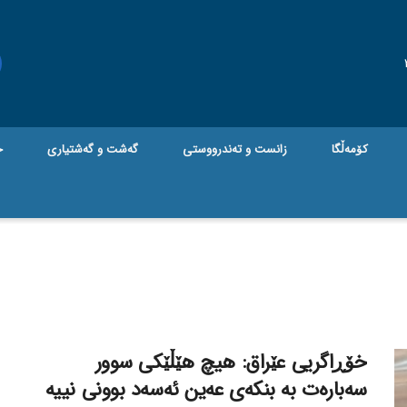
کۆمەڵگا
زانست و تەندرووستی
گه‌شت و گه‌شتیاری
ج
خۆڕاگریی عێراق: هیچ هێڵێکی سوور
سەبارەت بە بنکەی عەین ئەسەد بوونی نییە