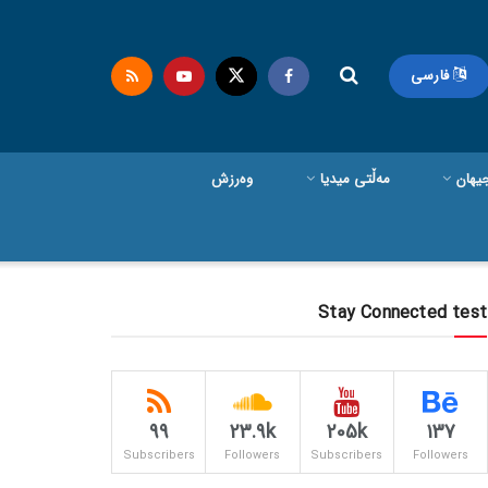
فارسی
یهان
مەڵتی میدیا
وەرزش
Stay Connected test
99
23.9k
205k
137
Subscribers
Followers
Subscribers
Followers