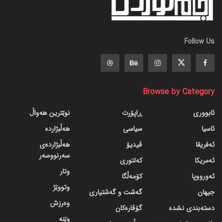
Follow Us
Browse by Category
ئابووری
ڕاپۆرت
نوێترین هەواڵ
ئاسیا
سیاسی
هەڵبژاردە
ئەفریقا
ڤیدیۆ
هەڵبژاردەی
سەرنووسەر
ئەمریکا
کەلتوری
وتار
ئەورووپا
کۆمەڵگا
وتووێژ
جیهان
گه‌شت و گه‌شتیاری
وەرزش
دسته‌بندی نشده
گۆڤاره‌کان
وێنە