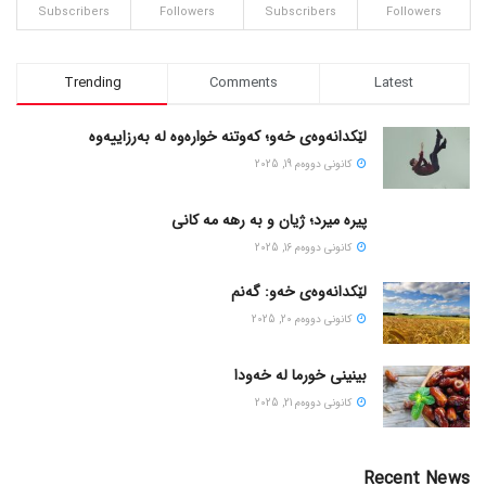
Subscribers
Followers
Subscribers
Followers
Trending
Comments
Latest
لێکدانەوەی خەو؛ کەوتنە خوارەوە لە بەرزاییەوە
كانونی دووه‌م 19, 2025
پیره میرد؛ ژیان و به رهه مه کانی
كانونی دووه‌م 16, 2025
لێکدانەوەی خەو: گەنم
كانونی دووه‌م 20, 2025
بینینی خورما لە خەودا
كانونی دووه‌م 21, 2025
Recent News