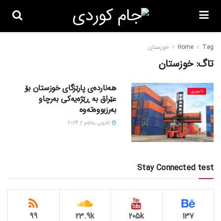
Tag
Home
خوزستان
تاگ:
خوزستان
هەناردەی پارێزگای خوزستان بۆ
ئابووری
عێراق بە ڕێژەیەکی بەرچاو
بەرزبووەتەوە
كانونی یه‌كه‌م 2, 2024
Stay Connected test
99
23.9k
205k
137