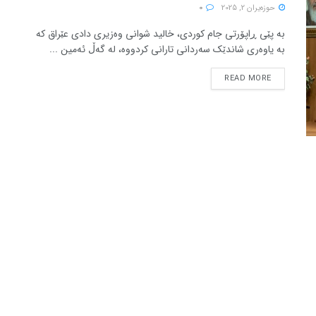
حوزه‌یران 2, 2025
0
بە پێی ڕاپۆرتی جام کوردی، خالید شوانی وەزیری دادی عێراق کە
بە یاوەری شاندێک سەردانی تارانی کردووە، لە گەڵ ئەمین ...
READ MORE