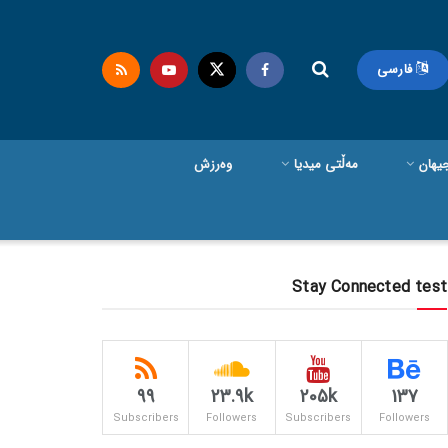
فارسی
یهان
مەڵتی میدیا
وەرزش
Stay Connected test
99
23.9k
205k
137
Subscribers
Followers
Subscribers
Followers