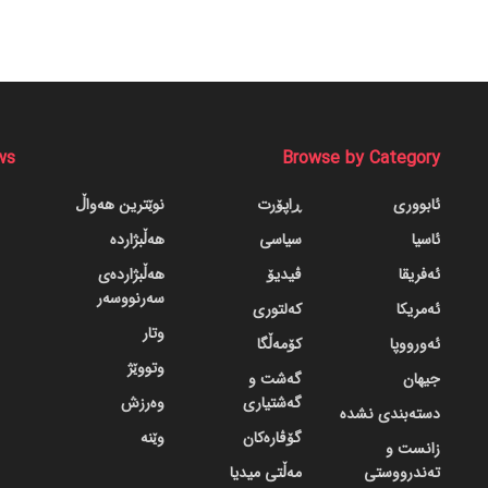
ws
Browse by Category
ئابووری
ڕاپۆرت
نوێترین هەواڵ
ئاسیا
سیاسی
هەڵبژاردە
ئەفریقا
ڤیدیۆ
هەڵبژاردەی
سەرنووسەر
ئەمریکا
کەلتوری
وتار
ئەورووپا
کۆمەڵگا
وتووێژ
جیهان
گه‌شت و
گه‌شتیاری
وەرزش
دسته‌بندی نشده
گۆڤاره‌کان
وێنە
زانست و
تەندرووستی
مەڵتی میدیا