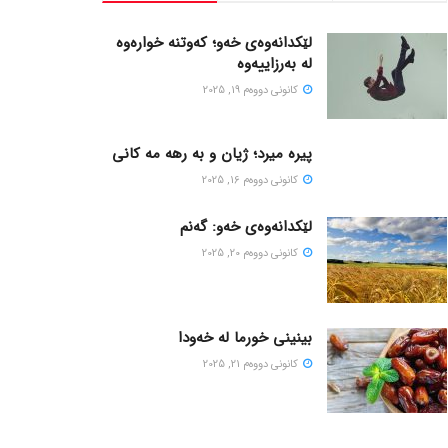
لێکدانەوەی خەو؛ کەوتنە خوارەوە
لە بەرزاییەوە
كانونی دووه‌م 19, 2025
پیره میرد؛ ژیان و به رهه مه کانی
كانونی دووه‌م 16, 2025
لێکدانەوەی خەو: گەنم
كانونی دووه‌م 20, 2025
بینینی خورما لە خەودا
كانونی دووه‌م 21, 2025