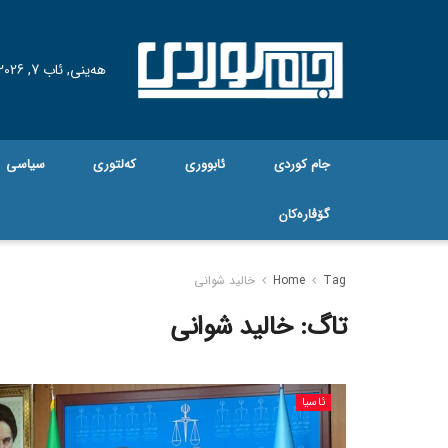
هه‌ینی, ئاب 7, 2026
جام کوردی
ئابووری
کەلتوری
سیاسی
گۆڤاره‌کان
Tag
Home
خالید شوانی
تاگ:
خالید شوانی
ئاسیا