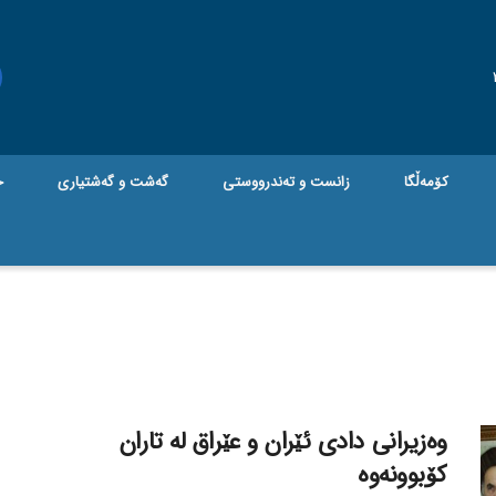
کۆمەڵگا
زانست و تەندرووستی
گه‌شت و گه‌شتیاری
ج
وەزیرانی دادی ئێران و عێراق لە تاران
کۆبوونەوە