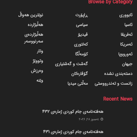
Browse by Category
ئابووری
ڕاپۆرت
نوێترین هەواڵ
ئاسیا
سیاسی
هەڵبژاردە
ئەفریقا
ڤیدیۆ
هەڵبژاردەی
سەرنووسەر
ئەمریکا
کەلتوری
وتار
ئەورووپا
کۆمەڵگا
وتووێژ
جیهان
گه‌شت و گه‌شتیاری
وەرزش
دسته‌بندی نشده
گۆڤاره‌کان
وێنە
زانست و تەندرووستی
مەڵتی میدیا
Recent News
هەفتەنامەی جام کوردی ژمارەی 432
ته‌مموز 28, 2026
هەفتەنامەی جام کوردی ژمارەی 431