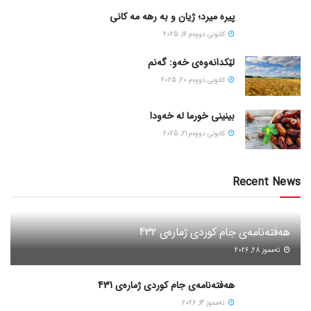
پیره میرد؛ ژیان و به رهه مه کانی
كانونی دووه‌م 16, 2025
لێکدانەوەی خەو: گەنم
كانونی دووه‌م 20, 2025
بینینی خورما لە خەودا
كانونی دووه‌م 21, 2025
Recent News
هەفتەنامەی جام کوردی ژمارەی 432
ته‌مموز 28, 2026
هەفتەنامەی جام کوردی ژمارەی 431
ته‌مموز 14, 2026