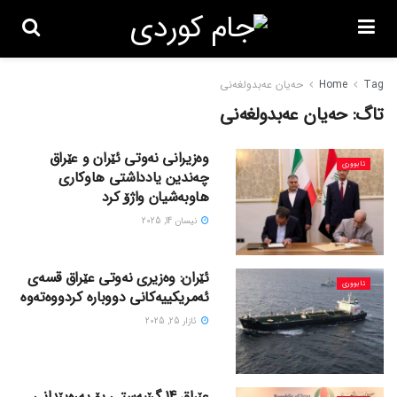
Tag
Home
حەیان عەبدولغەنی
تاگ:
حەیان عەبدولغەنی
وەزیرانی نەوتی ئێران و عێراق
ئابووری
چەندین یادداشتی هاوکاری
هاوبەشیان واژۆ کرد
نیسان 14, 2025
ئێران: وەزیری نەوتی عێراق قسەی
ئابووری
ئەمریکییەکانی دووبارە کردووەتەوە
ئازار 25, 2025
عێراق 14 گرێبەستی بۆ پەرەپێدانی