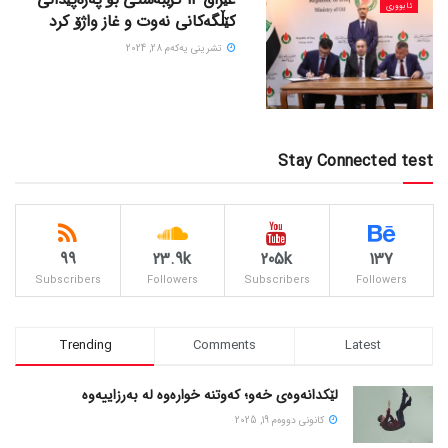
ئابووری
کێڵگەکانی نەوت و غاز واژۆ کرد
تشرینی یه‌كه‌م 28, 2024
Stay Connected test
99
23.9k
205k
137
Subscribers
Followers
Subscribers
Followers
Trending
Comments
Latest
لێکدانەوەی خەو؛ کەوتنە خوارەوە لە بەرزاییەوە
كانونی دووه‌م 19, 2025