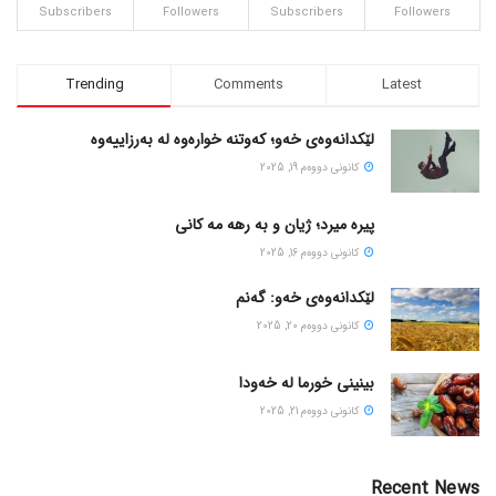
Subscribers
Followers
Subscribers
Followers
Trending
Comments
Latest
لێکدانەوەی خەو؛ کەوتنە خوارەوە لە بەرزاییەوە
كانونی دووه‌م 19, 2025
پیره میرد؛ ژیان و به رهه مه کانی
كانونی دووه‌م 16, 2025
لێکدانەوەی خەو: گەنم
كانونی دووه‌م 20, 2025
بینینی خورما لە خەودا
كانونی دووه‌م 21, 2025
Recent News