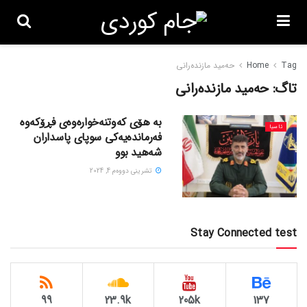
Tag
Home
حەمید مازندەرانی
تاگ:
حەمید مازندەرانی
بە هۆی کەوتنەخوارەوەی فڕۆکەوە
ئاسیا
فەرماندەیەکی سوپای پاسداران
شەهید بوو
تشرینی دووه‌م 4, 2024
Stay Connected test
99
23.9k
205k
137