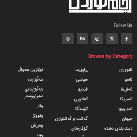
Follow Us
Browse by Category
ئابووری
ڕاپۆرت
نوێترین هەواڵ
ئاسیا
سیاسی
هەڵبژاردە
ئەفریقا
ڤیدیۆ
هەڵبژاردەی
سەرنووسەر
ئەمریکا
کەلتوری
وتار
ئەورووپا
کۆمەڵگا
وتووێژ
جیهان
گه‌شت و گه‌شتیاری
وەرزش
دسته‌بندی نشده
گۆڤاره‌کان
وێنە