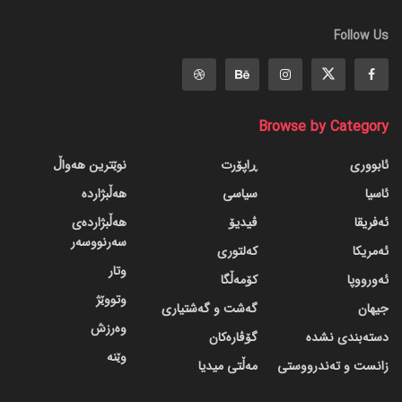
Follow Us
Browse by Category
ئابووری
ڕاپۆرت
نوێترین هەواڵ
ئاسیا
سیاسی
هەڵبژاردە
ئەفریقا
ڤیدیۆ
هەڵبژاردەی
سەرنووسەر
ئەمریکا
کەلتوری
وتار
ئەورووپا
کۆمەڵگا
وتووێژ
جیهان
گه‌شت و گه‌شتیاری
وەرزش
دسته‌بندی نشده
گۆڤاره‌کان
وێنە
زانست و تەندرووستی
مەڵتی میدیا