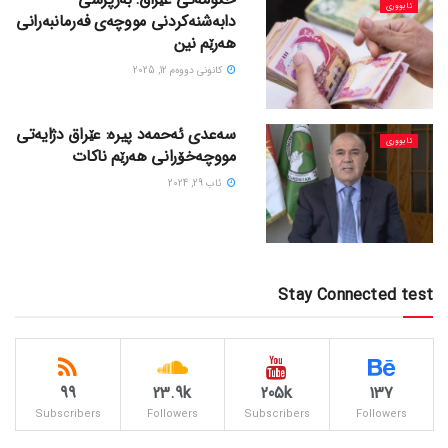
ئابووری
دابەشنەکردنی مووچەی فەرمانبەرانی
هەرێم نین
كانونی دووه‌م 12, 2025
سەعدی ئەحمەد پیرە: عێراق دژایەتی
ئابووری
مووچەخۆرانی هەرێم ناکات
ئاب 29, 2024
Stay Connected test
99
23.9k
205k
137
Subscribers
Followers
Subscribers
Followers