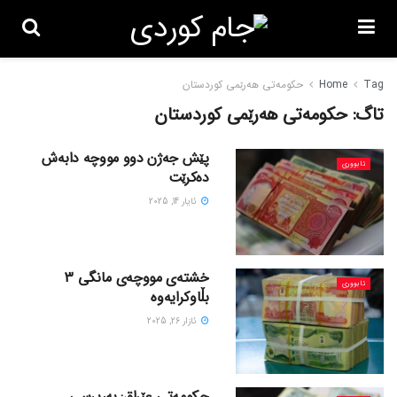
Tag
Home
حکومەتی هەرێمی کوردستان
تاگ:
حکومەتی هەرێمی کوردستان
پێش جەژن دوو مووچە دابەش
ئابووری
دەکرێت
ئایار 14, 2025
خشتەی مووچەی مانگی 3
ئابووری
بڵاوکرایەوە
ئازار 26, 2025
حکومەتی عێراق: بەرپرسی