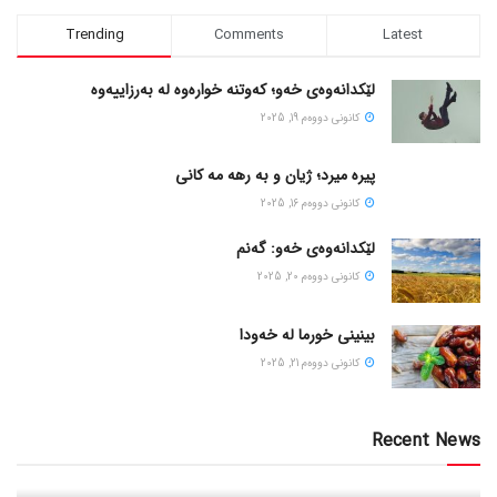
Trending
Comments
Latest
لێکدانەوەی خەو؛ کەوتنە خوارەوە لە بەرزاییەوە
كانونی دووه‌م 19, 2025
پیره میرد؛ ژیان و به رهه مه کانی
كانونی دووه‌م 16, 2025
لێکدانەوەی خەو: گەنم
كانونی دووه‌م 20, 2025
بینینی خورما لە خەودا
كانونی دووه‌م 21, 2025
Recent News