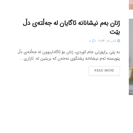
ژنان بەم نیشانانە ئاگایان لە جەڵتەی دڵ
بێت
ئاب 18, 2024
0
بە پێی ڕاپۆرتی جام کوردی، ژنان بۆ ئاگاداربوون لە جەڵتەی دڵ
پێویستە ئەم نیشانانە پشتگوی نەخەن کە بریتین لە: ئازاری ...
READ MORE