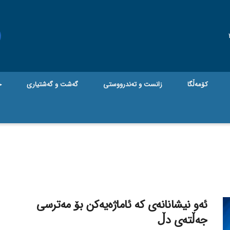
کۆمەڵگا
زانست و تەندرووستی
گه‌شت و گه‌شتیاری
ج
ئەو نیشانانەی کە ئاماژەیەکن بۆ مەترسی
جەڵتەی دڵ