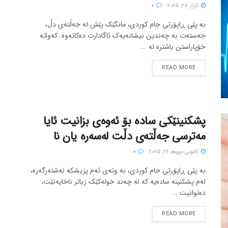
ئازار 28, 2025
0
بە پێی ڕاپۆرتی جام کوردی، مانگێک پێش له جەڵتەی دڵ،
جەستەت بە چەندین نیشانەیەک ئاگادارت دەکاتەوە. کەواتە
خۆپاراستن باشترە لە ...
READ MORE
پشکنینێکی سادە بۆ ئەوەی بزانیت ئایا
مەترسی جەڵتەی دڵت لەسەرە یان نا
كانونی دووه‌م 26, 2025
0
بە پێی ڕاپۆرتی جام کوردی، بە وتەی ئەم پزیشکە نەشتەرگەرە،
لەم پشکنینە سادەیە کە لە چەند خولەکێک زیاتر ناخایەنێت،
دەتوانیت ...
READ MORE