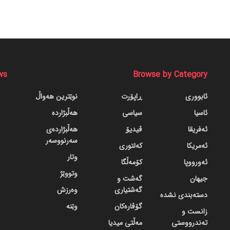
ws
Browse by Category
ئابووری
ڕاپۆرت
نوێترین هەواڵ
ئاسیا
سیاسی
هەڵبژاردە
ئەفریقا
ڤیدیۆ
هەڵبژاردەی
سەرنووسەر
ئەمریکا
کەلتوری
وتار
ئەورووپا
کۆمەڵگا
وتووێژ
جیهان
گه‌شت و
گه‌شتیاری
وەرزش
دسته‌بندی نشده
گۆڤاره‌کان
وێنە
زانست و
تەندرووستی
مەڵتی میدیا