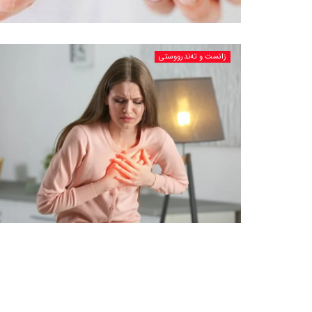
زانست و تەندرووستی