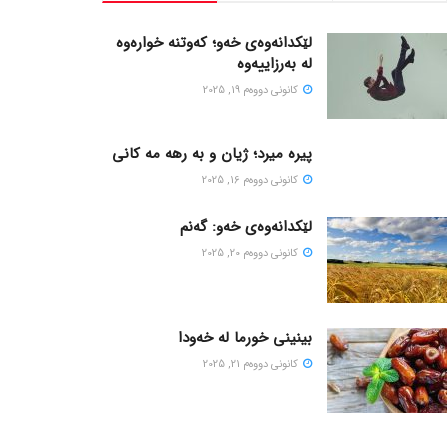
لێکدانەوەی خەو؛ کەوتنە خوارەوە
لە بەرزاییەوە
كانونی دووه‌م 19, 2025
پیره میرد؛ ژیان و به رهه مه کانی
كانونی دووه‌م 16, 2025
لێکدانەوەی خەو: گەنم
كانونی دووه‌م 20, 2025
بینینی خورما لە خەودا
كانونی دووه‌م 21, 2025