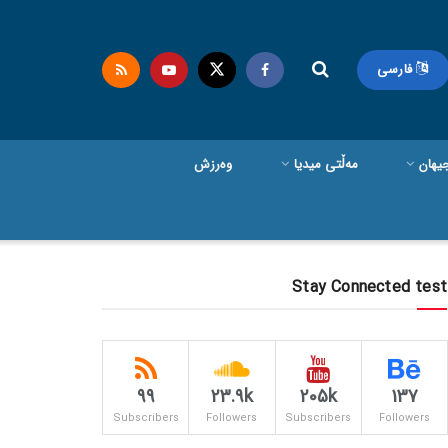
فارسی
یهان
مەڵتی میدیا
وەرزش
Stay Connected test
99
23.9k
205k
137
Subscribers
Followers
Subscribers
Followers