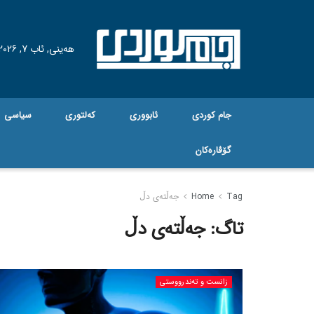
هه‌ینی, ئاب 7, 2026
جام کوردی
ئابووری
کەلتوری
سیاسی
گۆڤاره‌کان
Tag
Home
جەڵتەی دڵ
تاگ:
جەڵتەی دڵ
زانست و تەندرووستی