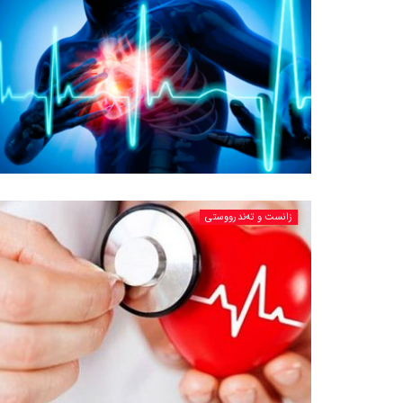
زانست و تەندرووستی