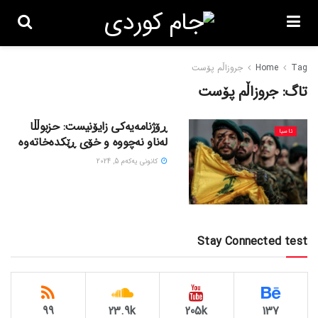
Tag
Home
جروزاڵم پۆست
تاگ:
جروزاڵم پۆست
ڕۆژنامەیەکی زایۆنیست: حزبوڵڵا
ئاسیا
لەناو نەچووە و خۆی ڕێکدەخاتەوە
كانونی یه‌كه‌م 5, 2024
Stay Connected test
99
23.9k
205k
137