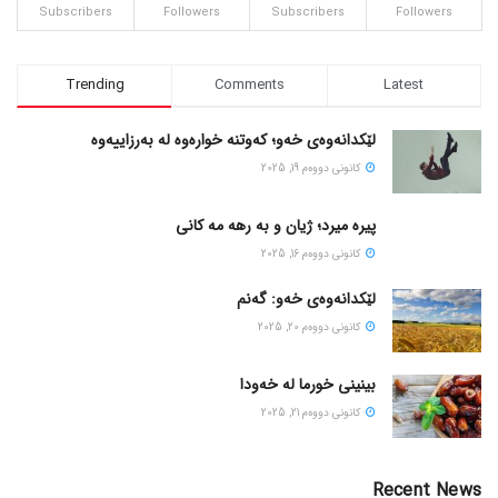
Subscribers
Followers
Subscribers
Followers
Trending
Comments
Latest
لێکدانەوەی خەو؛ کەوتنە خوارەوە لە بەرزاییەوە
كانونی دووه‌م 19, 2025
پیره میرد؛ ژیان و به رهه مه کانی
كانونی دووه‌م 16, 2025
لێکدانەوەی خەو: گەنم
كانونی دووه‌م 20, 2025
بینینی خورما لە خەودا
كانونی دووه‌م 21, 2025
Recent News