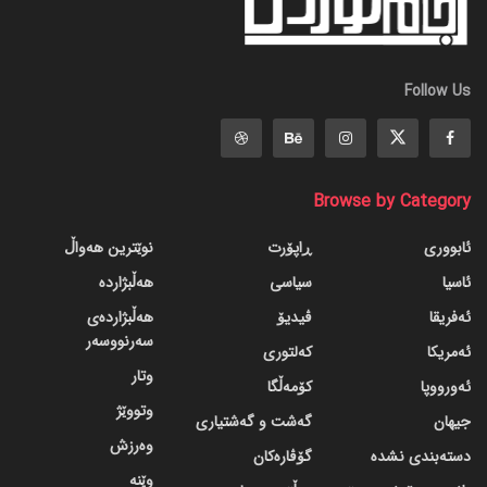
Follow Us
Browse by Category
ئابووری
ڕاپۆرت
نوێترین هەواڵ
ئاسیا
سیاسی
هەڵبژاردە
ئەفریقا
ڤیدیۆ
هەڵبژاردەی
سەرنووسەر
ئەمریکا
کەلتوری
وتار
ئەورووپا
کۆمەڵگا
وتووێژ
جیهان
گه‌شت و گه‌شتیاری
وەرزش
دسته‌بندی نشده
گۆڤاره‌کان
وێنە