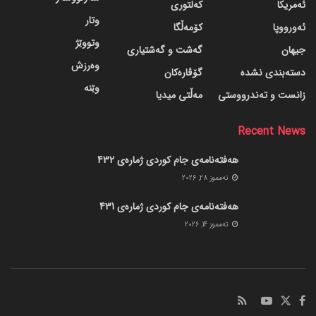
ئەمریکا
کەلتوری
وتار
ئەورووپا
کۆمەڵگا
وتووێژ
جیهان
گه‌شت و گه‌شتیاری
وەرزش
دسته‌بندی نشده
گۆڤاره‌کان
وێنە
زانست و تەندرووستی
مەڵتی میدیا
Recent News
هەفتەنامەی جام کوردی ژمارەی 432
ته‌مموز 28, 2026
هەفتەنامەی جام کوردی ژمارەی 431
ته‌مموز 14, 2026