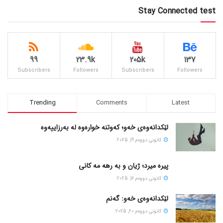
Stay Connected test
99
23.9k
205k
137
Subscribers
Followers
Subscribers
Followers
Trending
Comments
Latest
لێکدانەوەی خەو؛ کەوتنە خوارەوە لە بەرزاییەوە
كانونی دووه‌م 19, 2025
پیره میرد؛ ژیان و به رهه مه کانی
كانونی دووه‌م 16, 2025
لێکدانەوەی خەو: گەنم
كانونی دووه‌م 20, 2025