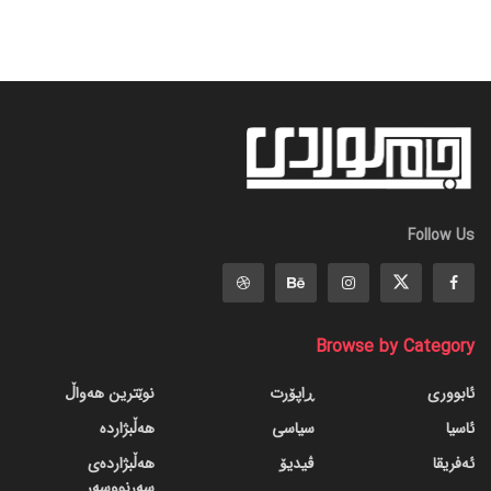
Follow Us
Browse by Category
ئابووری
ڕاپۆرت
نوێترین هەواڵ
ئاسیا
سیاسی
هەڵبژاردە
ئەفریقا
ڤیدیۆ
هەڵبژاردەی
سەرنووسەر