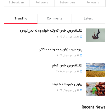
Subscribers
Followers
Subscribers
Followers
Trending
Comments
Latest
لێکدانەوەی خەو؛ کەوتنە خوارەوە لە بەرزاییەوە
كانونی دووه‌م 19, 2025
پیره میرد؛ ژیان و به رهه مه کانی
كانونی دووه‌م 16, 2025
لێکدانەوەی خەو: گەنم
كانونی دووه‌م 20, 2025
بینینی خورما لە خەودا
كانونی دووه‌م 21, 2025
Recent News