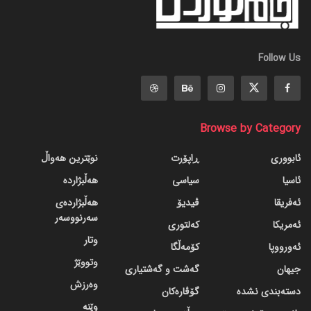
Follow Us
Browse by Category
ئابووری
ڕاپۆرت
نوێترین هەواڵ
ئاسیا
سیاسی
هەڵبژاردە
ئەفریقا
ڤیدیۆ
هەڵبژاردەی
سەرنووسەر
ئەمریکا
کەلتوری
وتار
ئەورووپا
کۆمەڵگا
وتووێژ
جیهان
گه‌شت و گه‌شتیاری
وەرزش
دسته‌بندی نشده
گۆڤاره‌کان
وێنە