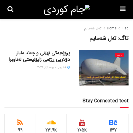
Tag
Home
تەل شەمایم
تاگ:
تەل شەمایم
پرۆژەیەکی نهێنی و چەند ملیار
ئاسیا
دۆلاریی ڕژێمی زایۆنیستی لەناوبرا
تشرینی دووه‌م 26, 2024
Stay Connected test
99
23.9k
205k
137