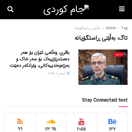
Tag
Home
بەڵێنی ڕاستگۆیانە
تاگ:
بەڵێنی ڕاستگۆیانە
باقری: وەڵامی ئێران بۆ هەر
ئاسیا
دەستدرێژییەک بۆ سەر خاک و
بەرژەوەندییەکانی، وێرانکەر دەبێت
نیسان 6, 2025
Stay Connected test
99
23.9k
205k
137