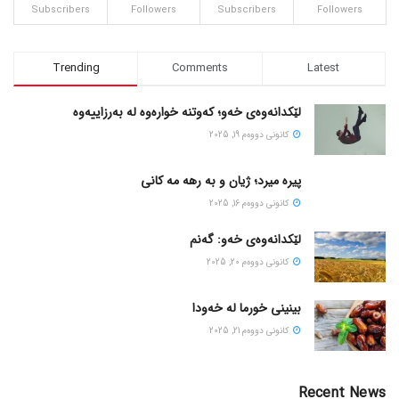
Subscribers
Followers
Subscribers
Followers
Trending
Comments
Latest
لێکدانەوەی خەو؛ کەوتنە خوارەوە لە بەرزاییەوە
كانونی دووه‌م 19, 2025
پیره میرد؛ ژیان و به رهه مه کانی
كانونی دووه‌م 16, 2025
لێکدانەوەی خەو: گەنم
كانونی دووه‌م 20, 2025
بینینی خورما لە خەودا
كانونی دووه‌م 21, 2025
Recent News