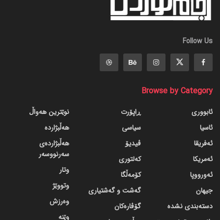
Follow Us
Browse by Category
ئابووری
ڕاپۆرت
نوێترین هەواڵ
ئاسیا
سیاسی
هەڵبژاردە
ئەفریقا
ڤیدیۆ
هەڵبژاردەی
سەرنووسەر
ئەمریکا
کەلتوری
وتار
ئەورووپا
کۆمەڵگا
وتووێژ
جیهان
گه‌شت و گه‌شتیاری
وەرزش
دسته‌بندی نشده
گۆڤاره‌کان
وێنە