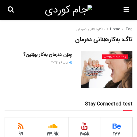
Tag
Home
بەکارهێنانی دەرمان
تاگ:
بەکارهێنانی دەرمان
چۆن دەرمان بەکار بهێنین؟
زانست و تەندرووستی
ئاب 26, 2024
Stay Connected test
99
23.9k
205k
137