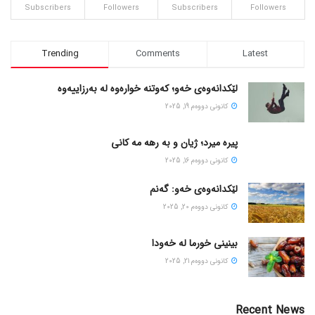
Subscribers
Followers
Subscribers
Followers
Trending
Comments
Latest
لێکدانەوەی خەو؛ کەوتنە خوارەوە لە بەرزاییەوە
كانونی دووه‌م 19, 2025
پیره میرد؛ ژیان و به رهه مه کانی
كانونی دووه‌م 16, 2025
لێکدانەوەی خەو: گەنم
كانونی دووه‌م 20, 2025
بینینی خورما لە خەودا
كانونی دووه‌م 21, 2025
Recent News