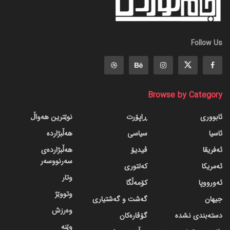
Follow Us
Browse by Category
ئابووری
ڕاپۆرت
نوێترین هەواڵ
ئاسیا
سیاسی
هەڵبژاردە
ئەفریقا
ڤیدیۆ
هەڵبژاردەی
سەرنووسەر
ئەمریکا
کەلتوری
وتار
ئەورووپا
کۆمەڵگا
وتووێژ
جیهان
گه‌شت و گه‌شتیاری
وەرزش
دسته‌بندی نشده
گۆڤاره‌کان
وێنە