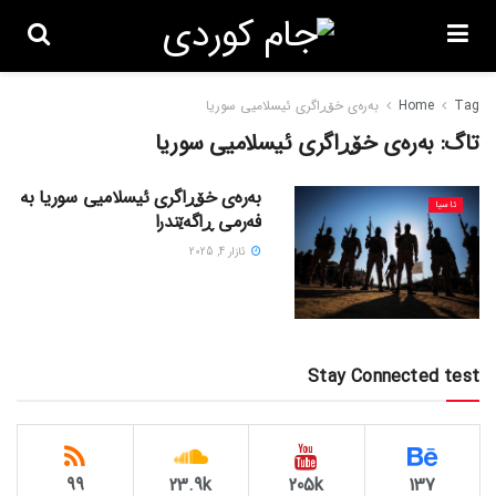
Tag
Home
بەرەی خۆڕاگری ئیسلامیی سوریا
تاگ:
بەرەی خۆڕاگری ئیسلامیی سوریا
بەرەی خۆڕاگری ئیسلامیی سوریا بە
ئاسیا
فەرمی ڕاگەێندرا
ئازار 4, 2025
Stay Connected test
99
23.9k
205k
137