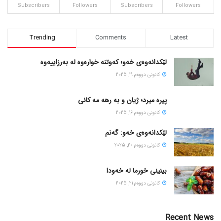
Subscribers
Followers
Subscribers
Followers
Trending
Comments
Latest
لێکدانەوەی خەو؛ کەوتنە خوارەوە لە بەرزاییەوە
كانونی دووه‌م 19, 2025
پیره میرد؛ ژیان و به رهه مه کانی
كانونی دووه‌م 16, 2025
لێکدانەوەی خەو: گەنم
كانونی دووه‌م 20, 2025
بینینی خورما لە خەودا
كانونی دووه‌م 21, 2025
Recent News