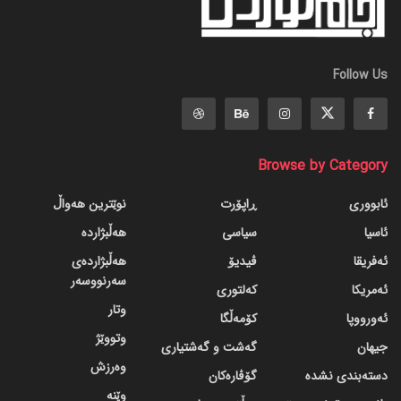
Follow Us
Browse by Category
ئابووری
ڕاپۆرت
نوێترین هەواڵ
ئاسیا
سیاسی
هەڵبژاردە
ئەفریقا
ڤیدیۆ
هەڵبژاردەی
سەرنووسەر
ئەمریکا
کەلتوری
وتار
ئەورووپا
کۆمەڵگا
وتووێژ
جیهان
گه‌شت و گه‌شتیاری
وەرزش
دسته‌بندی نشده
گۆڤاره‌کان
وێنە