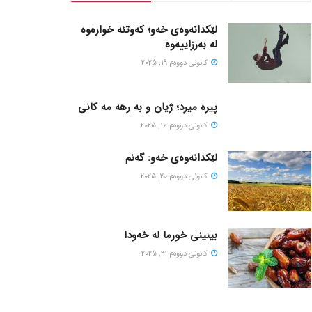
لێکدانەوەی خەو؛ کەوتنە خوارەوە
لە بەرزاییەوە
كانونی دووه‌م 19, 2025
پیره میرد؛ ژیان و به رهه مه کانی
كانونی دووه‌م 16, 2025
لێکدانەوەی خەو: گەنم
كانونی دووه‌م 20, 2025
بینینی خورما لە خەودا
كانونی دووه‌م 21, 2025