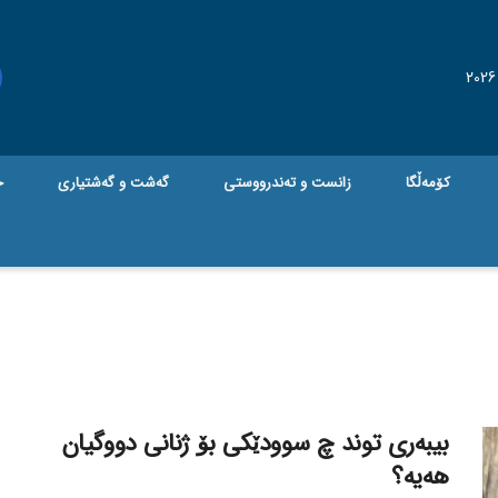
کۆمەڵگا
زانست و تەندرووستی
گه‌شت و گه‌شتیاری
ج
بیبەری توند چ سوودێکی بۆ ژنانی دووگیان
هەیە؟