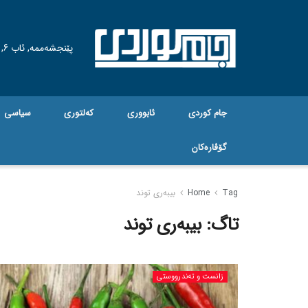
پێنجشەممە, ئاب 6, 2026
جام کوردی
ئابووری
کەلتوری
سیاسی
گۆڤاره‌کان
Tag
Home
بیبەری توند
تاگ:
بیبەری توند
زانست و تەندرووستی