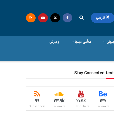
فارسی
یهان
مەڵتی میدیا
وەرزش
Stay Connected test
99
23.9k
205k
137
Subscribers
Followers
Subscribers
Followers