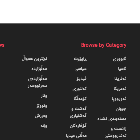
ws
Browse by Category
ئابووری
ڕاپۆرت
نوێترین هەواڵ
ئاسیا
سیاسی
هەڵبژاردە
ئەفریقا
ڤیدیۆ
هەڵبژاردەی
سەرنووسەر
ئەمریکا
کەلتوری
وتار
ئەورووپا
کۆمەڵگا
وتووێژ
جیهان
گه‌شت و
گه‌شتیاری
وەرزش
دسته‌بندی نشده
گۆڤاره‌کان
وێنە
زانست و
تەندرووستی
مەڵتی میدیا