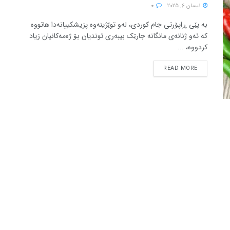
نیسان 6, 2025
0
بە پێی ڕاپۆرتی جام کوردی، لەو توێژینەوە پزیشکییانەدا هاتووە
کە ئەو ژنانەی مانگانە جارێک بیبەری توندیان بۆ ژەمەکانیان زیاد
کردووە، ...
READ MORE