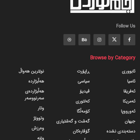
Follow Us
Browse by Category
ئابووری
ڕاپۆرت
نوێترین هەواڵ
ئاسیا
سیاسی
هەڵبژاردە
ئەفریقا
ڤیدیۆ
هەڵبژاردەی
سەرنووسەر
ئەمریکا
کەلتوری
وتار
ئەورووپا
کۆمەڵگا
وتووێژ
جیهان
گه‌شت و گه‌شتیاری
وەرزش
دسته‌بندی نشده
گۆڤاره‌کان
وێنە