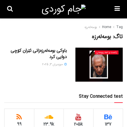
Tag
Home
بومەلەرزە
تاگ:
بومەلەرزە
باوکی بومەلەرزەزانی ئێران کۆچی
زانست و تەندرووستی
دوایی کرد
حوزه‌یران 3, 2025
Stay Connected test
99
23.9k
205k
137