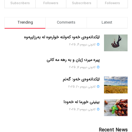
Subscribers
Followers
Subscribers
Followers
Trending
Comments
Latest
لێکدانەوەی خەو؛ کەوتنە خوارەوە لە بەرزاییەوە
كانونی دووه‌م 19, 2025
پیره میرد؛ ژیان و به رهه مه کانی
كانونی دووه‌م 16, 2025
لێکدانەوەی خەو: گەنم
كانونی دووه‌م 20, 2025
بینینی خورما لە خەودا
كانونی دووه‌م 21, 2025
Recent News