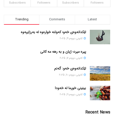
Subscribers
Followers
Subscribers
Followers
Trending
Comments
Latest
لێکدانەوەی خەو؛ کەوتنە خوارەوە لە بەرزاییەوە
كانونی دووه‌م 19, 2025
پیره میرد؛ ژیان و به رهه مه کانی
كانونی دووه‌م 16, 2025
لێکدانەوەی خەو: گەنم
كانونی دووه‌م 20, 2025
بینینی خورما لە خەودا
كانونی دووه‌م 21, 2025
Recent News