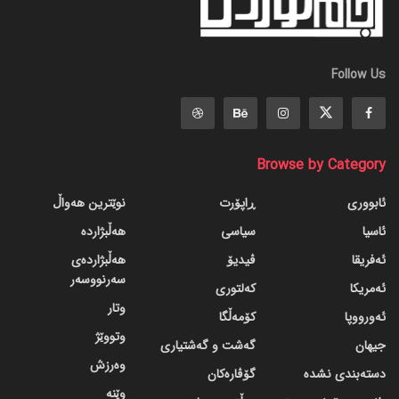
Follow Us
Browse by Category
ئابووری
ڕاپۆرت
نوێترین هەواڵ
ئاسیا
سیاسی
هەڵبژاردە
ئەفریقا
ڤیدیۆ
هەڵبژاردەی
سەرنووسەر
ئەمریکا
کەلتوری
وتار
ئەورووپا
کۆمەڵگا
وتووێژ
جیهان
گه‌شت و گه‌شتیاری
وەرزش
دسته‌بندی نشده
گۆڤاره‌کان
وێنە