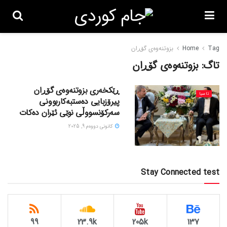
Tag
Home
بزوتنەوەی گۆڕان
تاگ:
بزوتنەوەی گۆڕان
ڕێکخەری بزوتنەوەی گۆڕان
ئاسیا
پیرۆزبایی دەستبەکاربوونی
سەرکۆنسووڵی نوێی ئێران دەکات
كانونی دووه‌م 9, 2025
Stay Connected test
99
23.9k
205k
137