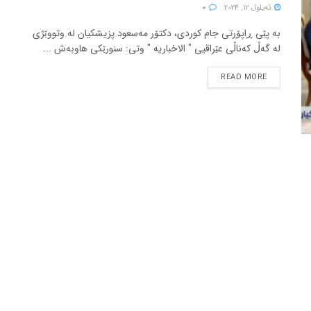
ئه‌یلول 12, 2024
0
بە پێی ڕاپۆرتی جام کوردی، دکتۆر مەسعود پزیشکیان لە وتووێژی
لە گەڵ کەناڵی عێراقیی " الاخباریە " وتی: سنورێکی هاوبەش ...
READ MORE