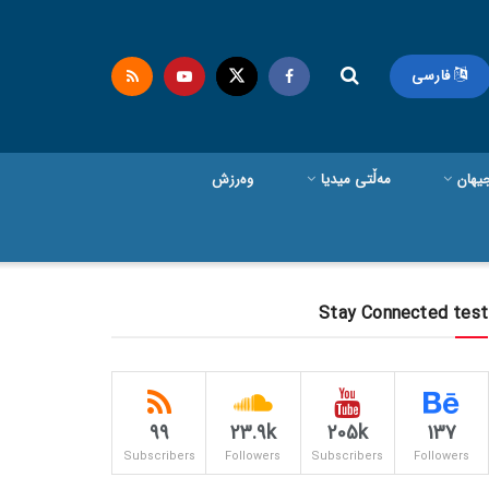
فارسی
یهان
مەڵتی میدیا
وەرزش
Stay Connected test
99
23.9k
205k
137
Subscribers
Followers
Subscribers
Followers