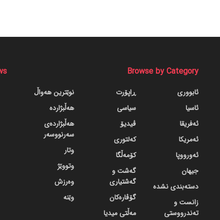
ws
Browse by Category
ئابووری
ڕاپۆرت
نوێترین هەواڵ
ئاسیا
سیاسی
هەڵبژاردە
ئەفریقا
ڤیدیۆ
هەڵبژاردەی
سەرنووسەر
ئەمریکا
کەلتوری
وتار
ئەورووپا
کۆمەڵگا
وتووێژ
جیهان
گه‌شت و
گه‌شتیاری
وەرزش
دسته‌بندی نشده
گۆڤاره‌کان
وێنە
زانست و
تەندرووستی
مەڵتی میدیا