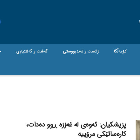
کۆمەڵگا
زانست و تەندرووستی
گه‌شت و گه‌شتیاری
ج
پزیشکیان: ئەوەی لە غەززە ڕوو دەدات،
کارەساتێکی مرۆییە