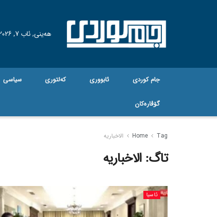
هه‌ینی, ئاب 7, 2026
جام کوردی
ئابووری
کەلتوری
سیاسی
گۆڤاره‌کان
Tag
Home
الاخباریە
تاگ:
الاخباریە
ئاسیا