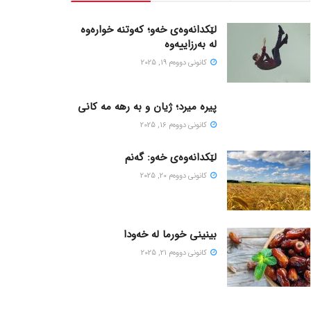
لێکدانەوەی خەو؛ کەوتنە خوارەوە
لە بەرزاییەوە
كانونی دووه‌م 19, 2025
پیره میرد؛ ژیان و به رهه مه کانی
كانونی دووه‌م 16, 2025
لێکدانەوەی خەو: گەنم
كانونی دووه‌م 20, 2025
بینینی خورما لە خەودا
كانونی دووه‌م 21, 2025