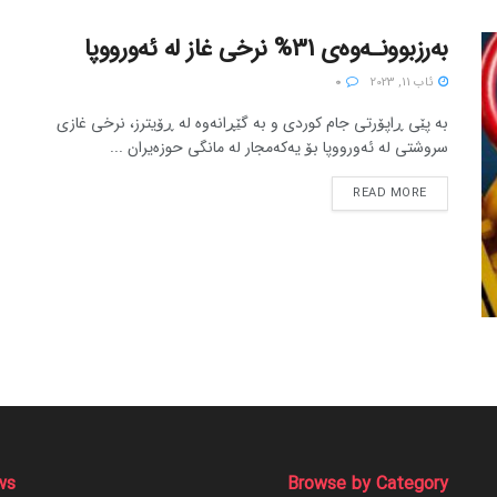
بەرزبوونـەوەی 31% نرخی غاز لە ئەورووپا
ئاب 11, 2023
0
بە پێی ڕاپۆرتی جام کوردی و بە گێڕانەوە لە ڕۆیترز، نرخی غازی
سروشتی لە ئەورووپا بۆ یەکەمجار لە مانگی حوزەیران ...
READ MORE
ws
Browse by Category