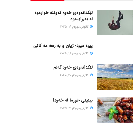
لێکدانەوەی خەو؛ کەوتنە خوارەوە
لە بەرزاییەوە
كانونی دووه‌م 19, 2025
پیره میرد؛ ژیان و به رهه مه کانی
كانونی دووه‌م 16, 2025
لێکدانەوەی خەو: گەنم
كانونی دووه‌م 20, 2025
بینینی خورما لە خەودا
كانونی دووه‌م 21, 2025