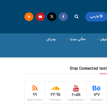
فارسی
یهان
مەڵتی میدیا
وەرزش
Stay Connected test
99
23.9k
205k
137
Subscribers
Followers
Subscribers
Followers