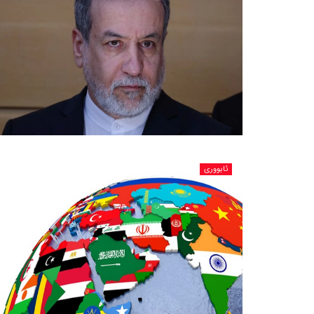
ئابووری