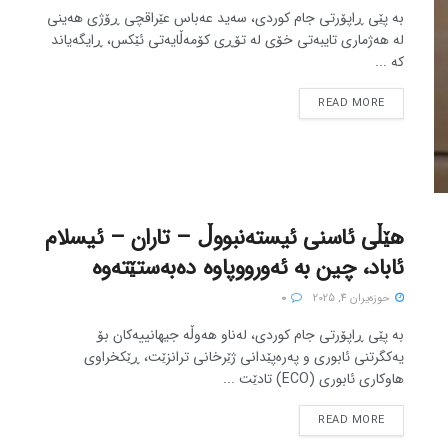
بە پێی ڕاپۆرتی جام کوردی، سەید عەباس عێراقچی ڕۆژی هەینی
لە هەژماری تایبەتی خۆی لە تۆڕی کۆمەڵایەتی ئێکس، ڕایگەیاند
کە ...
READ MORE
هێڵی ئاسنی ئیستەنبووڵ – تاران – ئیسلام
ئاباد، چین بە ئەورووپاوە دەبەستێتەوە
حوزه‌یران 4, 2025
0
بە پێی ڕاپۆرتی جام کوردی، لەناو هەوڵە جیهانییەکان بۆ
یەکگرتنی ئابوری و پەرەپێدانی ژێرخانی ترانزێت، ڕێکخراوی
هاوکاری ئابوری (ECO) تادێت ...
READ MORE