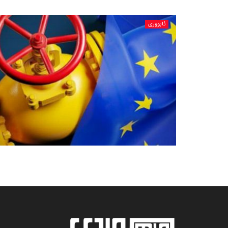
ئابووری