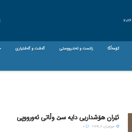
کۆمەڵگا
زانست و تەندرووستی
گه‌شت و گه‌شتیاری
ج
ئێران هۆشداریی دایە سێ وڵاتی ئەورووپی
حوزه‌یران 6, 2025
0