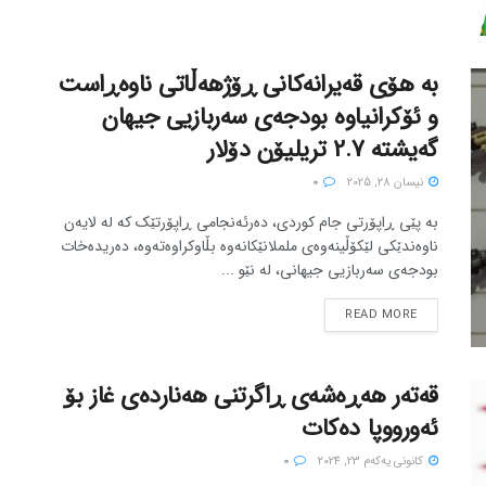
بە هۆی قەیرانەکانی ڕۆژهەڵاتی ناوەڕاست
و ئۆکرانیاوە بودجەی سەربازیی جیهان
گەیشتە 2.7 تریلیۆن دۆلار
نیسان 28, 2025
0
بە پێی ڕاپۆرتی جام کوردی، دەرئەنجامی ڕاپۆرتێک کە لە لایەن
ناوەندێکی لێکۆڵینەوەی ململانێکانەوە بڵاوکراوەتەوە، دەریدەخات
بودجەی سەربازیی جیهانی، لە نێو ...
READ MORE
قەتەر هەڕەشەی ڕاگرتنی هەناردەی غاز بۆ
ئەورووپا دەکات
كانونی یه‌كه‌م 23, 2024
0