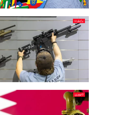
ڕاپۆرت
ئابووری