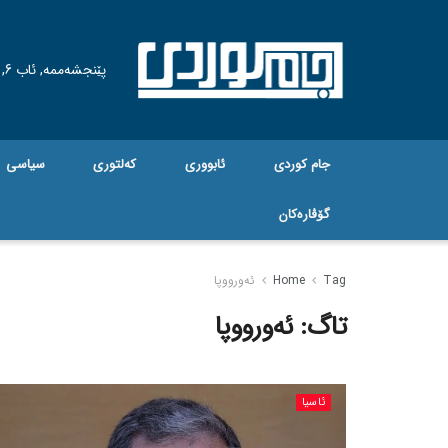
پێنجشەممە, ئاب 6, 2026
جام کوردی
ئابووری
کەلتوری
سیاسی
گۆڤاره‌کان
Tag
Home
ئەورووپا
تاگ:
ئەورووپا
ئاسیا