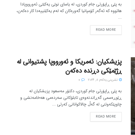
بە پێی ڕاپۆرتی جام کوردی، لە یاسای نوێی یەکێتی ئەورووپادا
هاتووە کە ئەگەر کۆمپانیا گەورەکان کە لەم یەکێتییەدا کار دەکەن،
...
READ MORE
پزیشکیان: ئەمریکا و ئەورووپا پشتیوانی لە
ڕژێمێکی دڕندە دەکەن
تشرینی یه‌كه‌م 8, 2024
0
بە پێی ڕاپۆرتی جام کوردی، دکتۆر مەسعود پزیشکیان لە
ڕێوڕەسمی گەڕاندنەوەی تابلۆکانی سەردەمی هەخامەنشی و
چاوپێکەوتنی لە گەڵ چالاکوانانی کەرتی ...
READ MORE