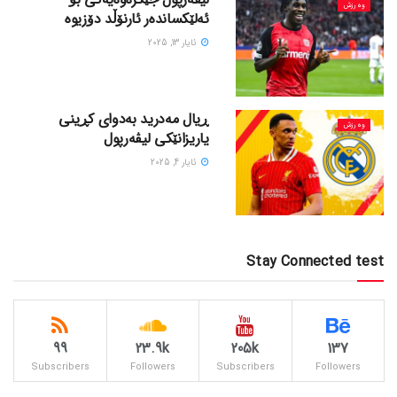
وەرزش
ئەلێکساندەر ئارنۆڵد دۆزیوە
ئایار 13, 2025
ڕیال مەدرید بەدوای کڕینی
وەرزش
یاریزانێکی لیڤەرپول
ئایار 4, 2025
Stay Connected test
99
23.9k
205k
137
Subscribers
Followers
Subscribers
Followers