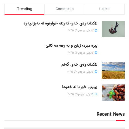
Trending
Comments
Latest
لێکدانەوەی خەو؛ کەوتنە خوارەوە لە بەرزاییەوە
كانونی دووه‌م 19, 2025
پیره میرد؛ ژیان و به رهه مه کانی
كانونی دووه‌م 16, 2025
لێکدانەوەی خەو: گەنم
كانونی دووه‌م 20, 2025
بینینی خورما لە خەودا
كانونی دووه‌م 21, 2025
Recent News