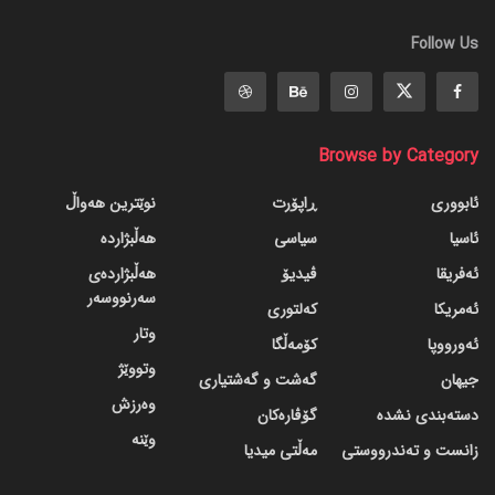
Follow Us
Browse by Category
ئابووری
ڕاپۆرت
نوێترین هەواڵ
ئاسیا
سیاسی
هەڵبژاردە
ئەفریقا
ڤیدیۆ
هەڵبژاردەی
سەرنووسەر
ئەمریکا
کەلتوری
وتار
ئەورووپا
کۆمەڵگا
وتووێژ
جیهان
گه‌شت و گه‌شتیاری
وەرزش
دسته‌بندی نشده
گۆڤاره‌کان
وێنە
زانست و تەندرووستی
مەڵتی میدیا