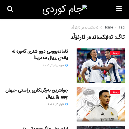
Tag
Home
ئەلێکساندەر ئارنۆڵد
تاگ:
ئەلێکساندەر ئارنۆڵد
ئامادەبوونی دوو شێری گەورە لە
وەرزش
یانەی ڕیال مەدرید!
حوزه‌یران 3, 2025
جوانترین بەرگریکاری ڕاستی جیهان
وەرزش
چوو بۆ ڕیال
ئایار 31, 2025
لیڤەرپول جێگرەوەیەکی بۆ