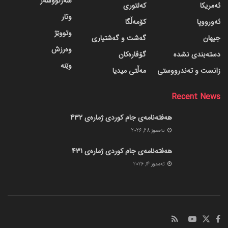
سەرنووسەر
ئەمریکا
کەلتوری
وتار
ئەورووپا
کۆمەڵگا
وتووێژ
جیهان
گه‌شت و گه‌شتیاری
وەرزش
دسته‌بندی نشده
گۆڤاره‌کان
وێنە
زانست و تەندرووستی
مەڵتی میدیا
Recent News
هەفتەنامەی جام کوردی ژمارەی 432
ته‌مموز 28, 2026
هەفتەنامەی جام کوردی ژمارەی 431
ته‌مموز 14, 2026