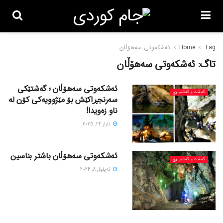
Tag
Home
ئەشکەوتی سەهۆڵان
تاگ:
ئەشکەوتی سەهۆڵان
ئەشکەوتی سەهۆڵان ؛ گەشتێکی
گه‌شت و گه‌شتیاری
سەرنجڕاکێش بۆ مێژوویەکی کۆن لە
ناو زەویدا!
ئازار 24, 2025
ئەشکەوتی سەهۆڵان باشتر بناسین
گه‌شت و گه‌شتیاری
ئه‌یلول 8, 2024