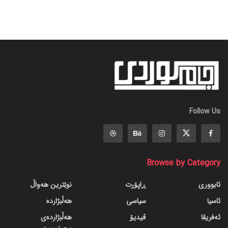
Follow Us
Browse by Category
ئابووری
ڕاپۆرت
نوێترین هەواڵ
ئاسیا
سیاسی
هەڵبژاردە
ئەفریقا
ڤیدیۆ
هەڵبژاردەی