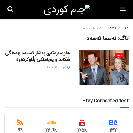
Tag
Home
ئەسما ئەسەد
تاگ:
ئەسما ئەسەد
هاوسەرەکەی بەشار ئەسەد بێدەنگی
ئاسیا
شکاند و پەیامێکی بڵاوکردەوە
شوبات 17, 2025
Stay Connected test
99
23.9k
205k
137