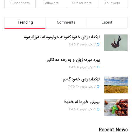
Subscribers
Followers
Subscribers
Followers
Trending
Comments
Latest
لێکدانەوەی خەو؛ کەوتنە خوارەوە لە بەرزاییەوە
كانونی دووه‌م 19, 2025
پیره میرد؛ ژیان و به رهه مه کانی
كانونی دووه‌م 16, 2025
لێکدانەوەی خەو: گەنم
كانونی دووه‌م 20, 2025
بینینی خورما لە خەودا
كانونی دووه‌م 21, 2025
Recent News