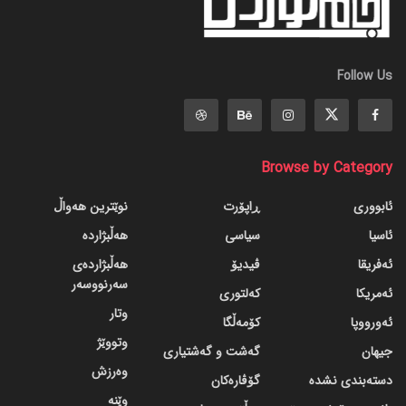
Follow Us
Browse by Category
ئابووری
ڕاپۆرت
نوێترین هەواڵ
ئاسیا
سیاسی
هەڵبژاردە
ئەفریقا
ڤیدیۆ
هەڵبژاردەی
سەرنووسەر
ئەمریکا
کەلتوری
وتار
ئەورووپا
کۆمەڵگا
وتووێژ
جیهان
گه‌شت و گه‌شتیاری
وەرزش
دسته‌بندی نشده
گۆڤاره‌کان
وێنە