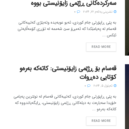
سەرکردەکانی ڕژێمی زایۆنیستی بووە
تشرینی یه‌كه‌م 22, 2024
0
بە پێی ڕاپۆرتی جام کوردی، ئەبو عوبەیدە وتەبێژی کەتیبەکانی
قەسام لە پەیامێکدا کە ئەمڕۆ سێ شەممە لە تۆڕی کۆمەڵایەتی
ئێکس ...
READ MORE
قەسام بۆ ڕژێمی زایۆنیستی: کاتەکە بەرەو
کۆتایی دەڕوات
ئه‌یلول 5, 2024
0
بە پێی ڕاپۆرتی جام کوردی، کەتیبەکانی قەسام لە نوێترین پەیامی
خۆیدا سەبارەت بە دیلەکانی ڕژێمی زایۆنیستی، ڕایگەیاندووە کە
کاتەکە بەرەو ...
READ MORE