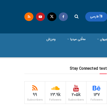
فارسی
یهان
مەڵتی میدیا
وەرزش
Stay Connected test
99
23.9k
205k
137
Subscribers
Followers
Subscribers
Followers