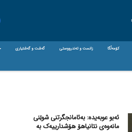
کۆمەڵگا
زانست و تەندرووستی
گه‌شت و گه‌شتیاری
ج
ئەبو عوبەیدە: بەئامانجگرتنی شوێنی
مانەوەی نتانیاهۆ هۆشدارییەک بە