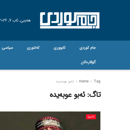
هه‌ینی, ئاب 7, 2026
جام کوردی
ئابووری
کەلتوری
سیاسی
گۆڤاره‌کان
Tag
Home
ئەبو عوبەیدە
تاگ:
ئەبو عوبەیدە
ئاسیا