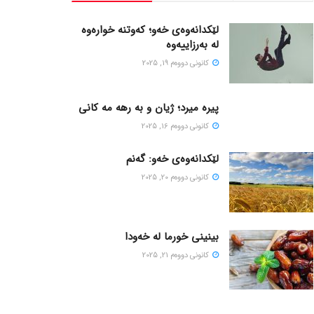
لێکدانەوەی خەو؛ کەوتنە خوارەوە
لە بەرزاییەوە
كانونی دووه‌م 19, 2025
پیره میرد؛ ژیان و به رهه مه کانی
كانونی دووه‌م 16, 2025
لێکدانەوەی خەو: گەنم
كانونی دووه‌م 20, 2025
بینینی خورما لە خەودا
كانونی دووه‌م 21, 2025