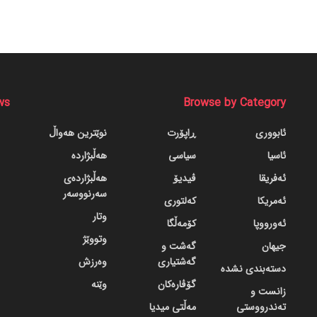
ws
Browse by Category
ئابووری
ڕاپۆرت
نوێترین هەواڵ
ئاسیا
سیاسی
هەڵبژاردە
ئەفریقا
ڤیدیۆ
هەڵبژاردەی
سەرنووسەر
ئەمریکا
کەلتوری
وتار
ئەورووپا
کۆمەڵگا
وتووێژ
جیهان
گه‌شت و
گه‌شتیاری
وەرزش
دسته‌بندی نشده
گۆڤاره‌کان
وێنە
زانست و
تەندرووستی
مەڵتی میدیا