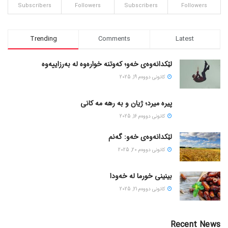
Subscribers
Followers
Subscribers
Followers
Trending
Comments
Latest
لێکدانەوەی خەو؛ کەوتنە خوارەوە لە بەرزاییەوە
كانونی دووه‌م 19, 2025
پیره میرد؛ ژیان و به رهه مه کانی
كانونی دووه‌م 16, 2025
لێکدانەوەی خەو: گەنم
كانونی دووه‌م 20, 2025
بینینی خورما لە خەودا
كانونی دووه‌م 21, 2025
Recent News