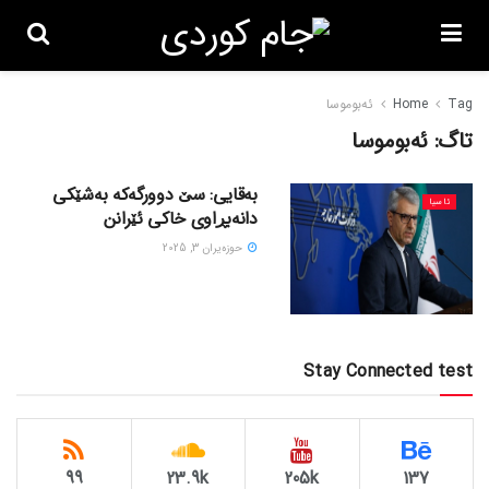
Tag
Home
ئەبوموسا
تاگ:
ئەبوموسا
بەقایی: سێ دوورگەکە بەشێکی
ئاسیا
دانەبڕاوی خاکی ئێرانن
حوزه‌یران 3, 2025
Stay Connected test
99
23.9k
205k
137