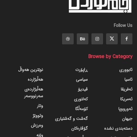
Follow Us
Browse by Category
ئابووری
ڕاپۆرت
نوێترین هەواڵ
ئاسیا
سیاسی
هەڵبژاردە
ئەفریقا
ڤیدیۆ
هەڵبژاردەی
سەرنووسەر
ئەمریکا
کەلتوری
وتار
ئەورووپا
کۆمەڵگا
وتووێژ
جیهان
گه‌شت و گه‌شتیاری
وەرزش
دسته‌بندی نشده
گۆڤاره‌کان
وێنە