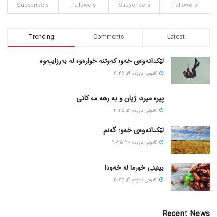
Subscribers
Followers
Subscribers
Followers
Trending
Comments
Latest
لێکدانەوەی خەو؛ کەوتنە خوارەوە لە بەرزاییەوە
كانونی دووه‌م 19, 2025
پیره میرد؛ ژیان و به رهه مه کانی
كانونی دووه‌م 16, 2025
لێکدانەوەی خەو: گەنم
كانونی دووه‌م 20, 2025
بینینی خورما لە خەودا
كانونی دووه‌م 21, 2025
Recent News