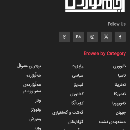
Follow Us
Browse by Category
ئابووری
ڕاپۆرت
نوێترین هەواڵ
ئاسیا
سیاسی
هەڵبژاردە
ئەفریقا
ڤیدیۆ
هەڵبژاردەی
سەرنووسەر
ئەمریکا
کەلتوری
وتار
ئەورووپا
کۆمەڵگا
وتووێژ
جیهان
گه‌شت و گه‌شتیاری
وەرزش
دسته‌بندی نشده
گۆڤاره‌کان
وێنە