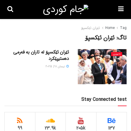
Tag
Home
ئێران ئێکسپۆ
تاگ:
ئێران ئێکسپۆ
ئێران ئێکسپۆ لە تاران بە فەرمی
ئابووری
دەستیپێکرد
نیسان 28, 2025
Stay Connected test
99
23.9k
205k
137