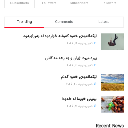
Subscribers
Followers
Subscribers
Followers
Trending
Comments
Latest
لێکدانەوەی خەو؛ کەوتنە خوارەوە لە بەرزاییەوە
كانونی دووه‌م 19, 2025
پیره میرد؛ ژیان و به رهه مه کانی
كانونی دووه‌م 16, 2025
لێکدانەوەی خەو: گەنم
كانونی دووه‌م 20, 2025
بینینی خورما لە خەودا
كانونی دووه‌م 21, 2025
Recent News