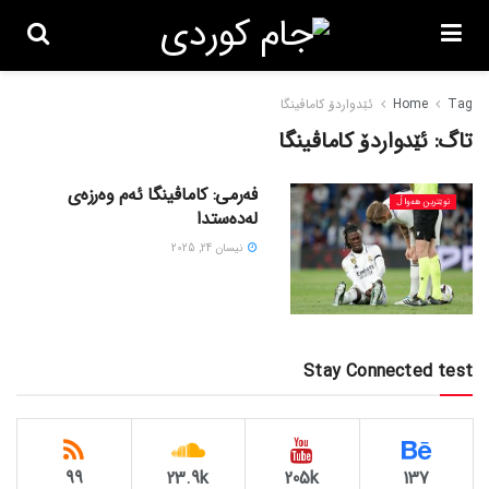
Tag
Home
ئێدواردۆ کاماڤینگا
تاگ:
ئێدواردۆ کاماڤینگا
فەرمی: کاماڤینگا ئەم وەرزەی
نوێترین هەواڵ
لەدەستدا
نیسان 24, 2025
Stay Connected test
99
23.9k
205k
137