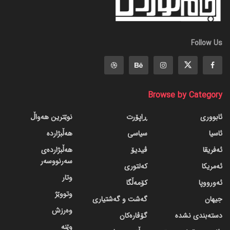
Follow Us
Browse by Category
ئابووری
ڕاپۆرت
نوێترین هەواڵ
ئاسیا
سیاسی
هەڵبژاردە
ئەفریقا
ڤیدیۆ
هەڵبژاردەی
سەرنووسەر
ئەمریکا
کەلتوری
وتار
ئەورووپا
کۆمەڵگا
وتووێژ
جیهان
گه‌شت و گه‌شتیاری
وەرزش
دسته‌بندی نشده
گۆڤاره‌کان
وێنە