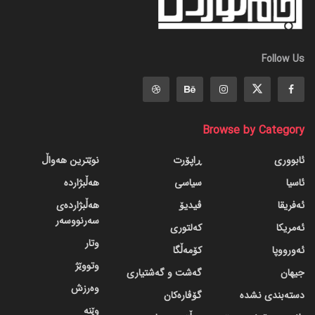
Follow Us
Browse by Category
ئابووری
ڕاپۆرت
نوێترین هەواڵ
ئاسیا
سیاسی
هەڵبژاردە
ئەفریقا
ڤیدیۆ
هەڵبژاردەی
سەرنووسەر
ئەمریکا
کەلتوری
وتار
ئەورووپا
کۆمەڵگا
وتووێژ
جیهان
گه‌شت و گه‌شتیاری
وەرزش
دسته‌بندی نشده
گۆڤاره‌کان
وێنە