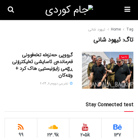
Tag
Home
ئیهود شانی
تاگ:
ئیهود شانی
گرووپی حەنزەلە تەلەفوونی
ئاسیا
فەرماندەی ئاسایشی ئەلیکترۆنی
ڕژێمی زایۆنیستیی هاک کرد +
وێنەکان
تشرینی دووه‌م 8, 2024
Stay Connected test
99
23.9k
205k
137