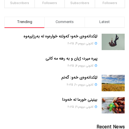
Subscribers
Followers
Subscribers
Followers
Trending
Comments
Latest
لێکدانەوەی خەو؛ کەوتنە خوارەوە لە بەرزاییەوە
كانونی دووه‌م 19, 2025
پیره میرد؛ ژیان و به رهه مه کانی
كانونی دووه‌م 16, 2025
لێکدانەوەی خەو: گەنم
كانونی دووه‌م 20, 2025
بینینی خورما لە خەودا
كانونی دووه‌م 21, 2025
Recent News