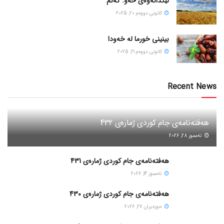
لێکدانەوەی خەو: گەنم
كانونی دووه‌م 20, 2025
بینینی خورما لە خەودا
كانونی دووه‌م 21, 2025
Recent News
هەفتەنامەی جام کوردی ژمارەی 432
ته‌مموز 28, 2026
هەفتەنامەی جام کوردی ژمارەی 431
ته‌مموز 14, 2026
هەفتەنامەی جام کوردی ژمارەی 430
حوزه‌یران 27, 2026