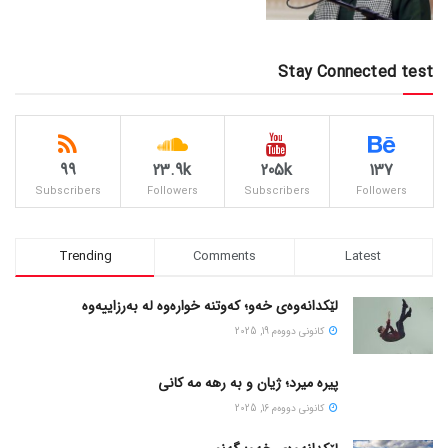
Stay Connected test
99
23.9k
205k
137
Subscribers
Followers
Subscribers
Followers
Trending
Comments
Latest
لێکدانەوەی خەو؛ کەوتنە خوارەوە لە بەرزاییەوە
كانونی دووه‌م 19, 2025
پیره میرد؛ ژیان و به رهه مه کانی
كانونی دووه‌م 16, 2025