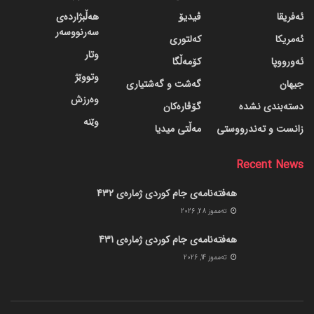
ئەفریقا
ڤیدیۆ
هەڵبژاردەی
سەرنووسەر
ئەمریکا
کەلتوری
وتار
ئەورووپا
کۆمەڵگا
وتووێژ
جیهان
گه‌شت و گه‌شتیاری
وەرزش
دسته‌بندی نشده
گۆڤاره‌کان
وێنە
زانست و تەندرووستی
مەڵتی میدیا
Recent News
هەفتەنامەی جام کوردی ژمارەی 432
ته‌مموز 28, 2026
هەفتەنامەی جام کوردی ژمارەی 431
ته‌مموز 14, 2026