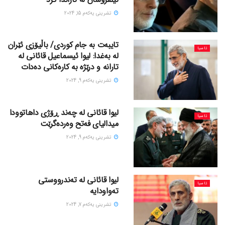
تشرینی یه‌كه‌م 15, 2024
تایبەت بە جام کوردی/ باڵیۆزی ئێران
ئاسیا
لە بەغدا: لیوا ئیسماعیل قائانی لە
تارانە و درێژە بە کارەکانی دەدات
تشرینی یه‌كه‌م 9, 2024
لیوا قائانی لە چەند ڕۆژی داهاتوودا
ئاسیا
میدالیای فەتح وەردەگرێت
تشرینی یه‌كه‌م 9, 2024
لیوا قائانی لە تەندرووستی
ئاسیا
تەواودایە
تشرینی یه‌كه‌م 7, 2024