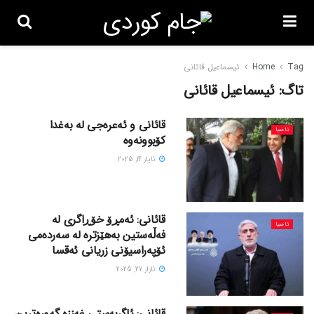
Tag
Home
ئیسماعیل قائانی
تاگ:
ئیسماعیل قائانی
قائانی و ئەعرەجی لە بەغدا
ئاسیا
کۆبوونەوە
ئایار 14, 2025
قائانی: ئەمڕۆ خۆڕاگری لە
ئاسیا
فەڵەستین بەهێزترە لە سەردەمی
ئۆپەراسیۆنی زریانی ئەقسا
ئازار 27, 2025
قائانی: ئاگربەستی غەززە گەورەترین