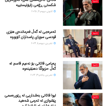
ئاسیا
شکستی ڕژێمی زایۆنیستییە
كانونی دووه‌م 19, 2025
ئەعرەجی لە گەڵ فەرماندەی هێزی
ئاسیا
قودسی سوپای پاسداران کۆبووە
تشرینی دووه‌م 11, 2024
پەیامی قائانی بۆ نەعیم قاسم: لە
ئاسیا
گەڵ حزبوڵڵا دەمێنینەوە
تشرینی یه‌كه‌م 31, 2024
لیوا قائانی بەشداریی لە ڕێوڕەسمی
ئاسیا
پێشوازی لە تەرمی شەهید
نیلفرۆشان لە تاراندا کرد