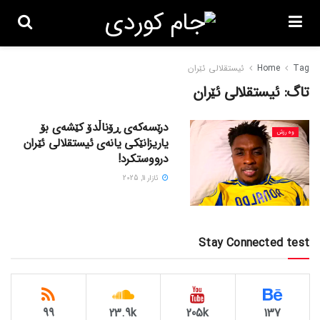
Tag
Home
ئیستقلالی ئێران
تاگ:
ئیستقلالی ئێران
درێسەکەی ڕۆناڵدۆ کێشەی بۆ
وەرزش
یاریزانێکی یانەی ئیستقلالی ئێران
درووستکرد!
ئازار 11, 2025
Stay Connected test
99
23.9k
205k
137