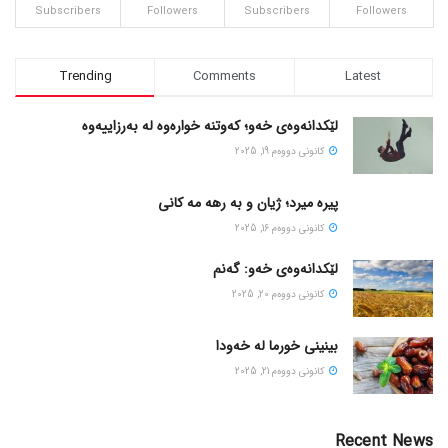
Subscribers
Followers
Subscribers
Followers
Trending
Comments
Latest
لێکدانەوەی خەو؛ کەوتنە خوارەوە لە بەرزاییەوە
كانونی دووه‌م 19, 2025
پیره میرد؛ ژیان و به رهه مه کانی
كانونی دووه‌م 16, 2025
لێکدانەوەی خەو: گەنم
كانونی دووه‌م 20, 2025
بینینی خورما لە خەودا
كانونی دووه‌م 21, 2025
Recent News