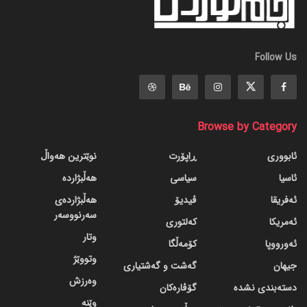
Follow Us
Browse by Category
ئابووری
ڕاپۆرت
نوێترین هەواڵ
ئاسیا
سیاسی
هەڵبژاردە
ئەفریقا
ڤیدیۆ
هەڵبژاردەی
سەرنووسەر
ئەمریکا
کەلتوری
وتار
ئەورووپا
کۆمەڵگا
وتووێژ
جیهان
گه‌شت و گه‌شتیاری
وەرزش
دسته‌بندی نشده
گۆڤاره‌کان
وێنە