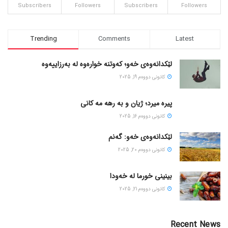
Subscribers
Followers
Subscribers
Followers
Trending
Comments
Latest
لێکدانەوەی خەو؛ کەوتنە خوارەوە لە بەرزاییەوە
كانونی دووه‌م 19, 2025
پیره میرد؛ ژیان و به رهه مه کانی
كانونی دووه‌م 16, 2025
لێکدانەوەی خەو: گەنم
كانونی دووه‌م 20, 2025
بینینی خورما لە خەودا
كانونی دووه‌م 21, 2025
Recent News