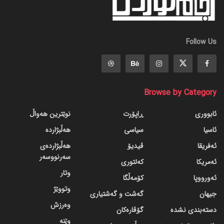
Follow Us
Browse by Category
ئابووری
ڕاپۆرت
نوێترین هەواڵ
ئاسیا
سیاسی
هەڵبژاردە
ئەفریقا
ڤیدیۆ
هەڵبژاردەی
سەرنووسەر
ئەمریکا
کەلتوری
وتار
ئەورووپا
کۆمەڵگا
وتووێژ
جیهان
گه‌شت و گه‌شتیاری
وەرزش
دسته‌بندی نشده
گۆڤاره‌کان
وێنە