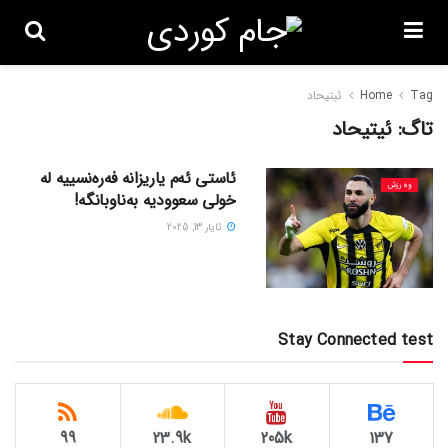
Tag
Home
ئیتیحاد
تاگ:
ئیتیحاد
ئاستی ئەم یاریزانه فەرەنسییه له
وەرزش
خولی سعوودیه بەناوبانگه!
ئایار 13, 2025
Stay Connected test
99
23.9k
205k
137