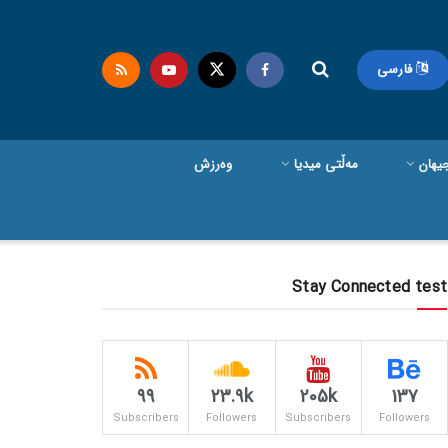
فارسی
یهان
مەڵتی میدیا
وەرزش
Stay Connected test
99
23.9k
205k
137
Subscribers
Followers
Subscribers
Followers