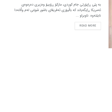
بە پێی ڕاپۆرتی جام کوردی، مارکۆ ڕۆبیۆ وەزیری دەرەوەی
ئەمریکا ڕایگەیاند کە باڵیۆزی ئەفریقای باشور شوێنی لەم وڵاتەدا
نابێتەوە. ناوبراو ...
READ MORE