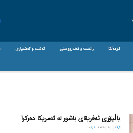
کۆمەڵگا
زانست و تەندرووستی
گه‌شت و گه‌شتیاری
ج
باڵیۆزی ئەفریقای باشور لە ئەمریکا دەرکرا
ئازار 15, 2025
0