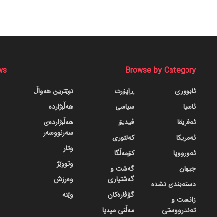
ws
Browse by Category
ئابووری
ڕاپۆرت
نوێترین هەواڵ
ئاسیا
سیاسی
هەڵبژاردە
ئەفریقا
ڤیدیۆ
هەڵبژاردەی
سەرنووسەر
ئەمریکا
کەلتوری
وتار
ئەورووپا
کۆمەڵگا
وتووێژ
جیهان
گه‌شت و
گه‌شتیاری
وەرزش
دسته‌بندی نشده
گۆڤاره‌کان
وێنە
زانست و
تەندرووستی
مەڵتی میدیا