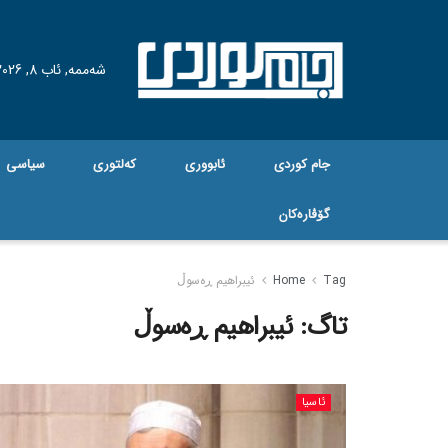
شەممە, ئاب 8, 2026
جام کوردی
ئابووری
کەلتوری
سیاسی
گۆڤاره‌کان
Tag
Home
ئیبراهیم ڕەسوڵ
تاگ:
ئیبراهیم ڕەسوڵ
ئاسیا