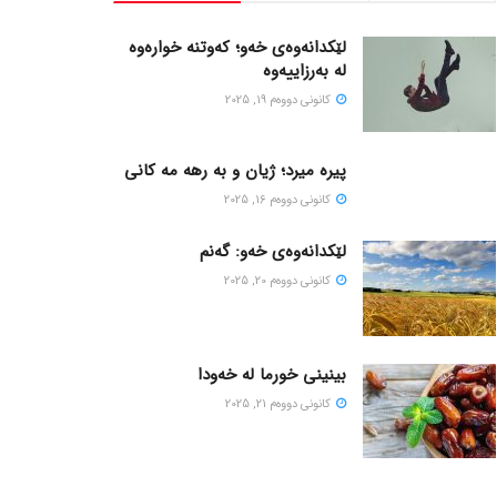
لێکدانەوەی خەو؛ کەوتنە خوارەوە
لە بەرزاییەوە
كانونی دووه‌م 19, 2025
پیره میرد؛ ژیان و به رهه مه کانی
كانونی دووه‌م 16, 2025
لێکدانەوەی خەو: گەنم
كانونی دووه‌م 20, 2025
بینینی خورما لە خەودا
كانونی دووه‌م 21, 2025