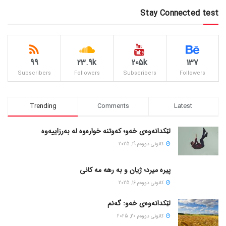
Stay Connected test
99
23.9k
205k
137
Subscribers
Followers
Subscribers
Followers
Trending
Comments
Latest
لێکدانەوەی خەو؛ کەوتنە خوارەوە لە بەرزاییەوە
كانونی دووه‌م 19, 2025
پیره میرد؛ ژیان و به رهه مه کانی
كانونی دووه‌م 16, 2025
لێکدانەوەی خەو: گەنم
كانونی دووه‌م 20, 2025