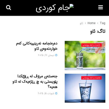
Tag
Home
ئاو
تاگ:
ئاو
دەرەنجامە نەرینییەکانی کەم
زانست و تەندرووستی
خواردنەوەی ئاو
نیسان 26, 2025
جەستەی مرۆڤ لە ڕۆژێکدا
زانست و تەندرووستی
پێویستی بە چ ڕێژەیەک لە ئاو
هەیە؟
شوبات 15, 2025