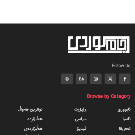
Follow Us
Browse by Category
ئابووری
ڕاپۆرت
نوێترین هەواڵ
ئاسیا
سیاسی
هەڵبژاردە
ئەفریقا
ڤیدیۆ
هەڵبژاردەی