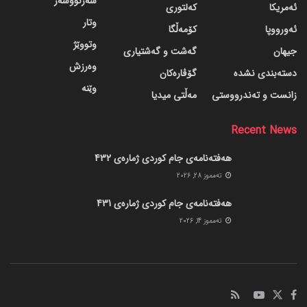
سەرنووسەر
ئەمریکا
کەلتوری
وتار
ئەورووپا
کۆمەڵگا
وتووێژ
جیهان
گه‌شت و گه‌شتیاری
وەرزش
دسته‌بندی نشده
گۆڤاره‌کان
وێنە
زانست و تەندرووستی
مەڵتی میدیا
Recent News
هەفتەنامەی جام کوردی ژمارەی 432
ته‌مموز 28, 2026
هەفتەنامەی جام کوردی ژمارەی 431
ته‌مموز 14, 2026