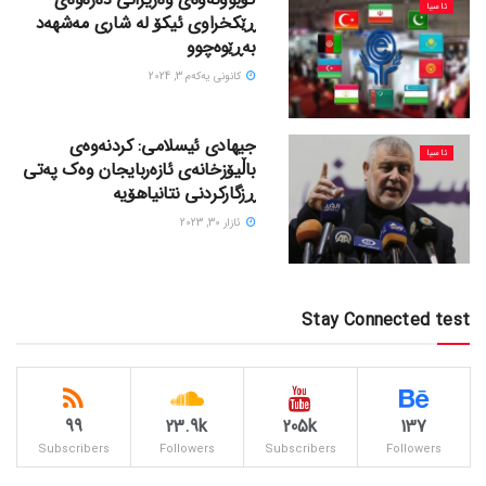
ئاسیا
ڕێکخراوی ئیکۆ لە شاری مەشهەد
بەڕێوەچوو
كانونی یه‌كه‌م 3, 2024
جیهادی ئیسلامی: کردنەوەی
ئاسیا
باڵیۆزخانەی ئازەربایجان وەک پەتی
ڕزگارکردنی نتانیاهۆیە
ئازار 30, 2023
Stay Connected test
99
23.9k
205k
137
Subscribers
Followers
Subscribers
Followers