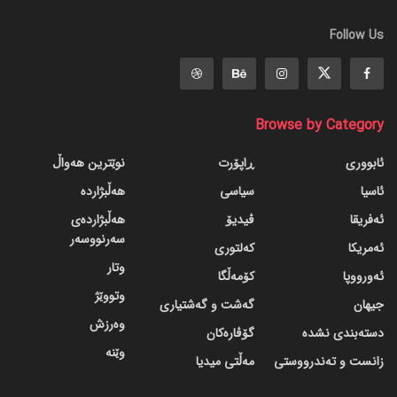
Follow Us
Browse by Category
ئابووری
ڕاپۆرت
نوێترین هەواڵ
ئاسیا
سیاسی
هەڵبژاردە
ئەفریقا
ڤیدیۆ
هەڵبژاردەی
سەرنووسەر
ئەمریکا
کەلتوری
وتار
ئەورووپا
کۆمەڵگا
وتووێژ
جیهان
گه‌شت و گه‌شتیاری
وەرزش
دسته‌بندی نشده
گۆڤاره‌کان
وێنە
زانست و تەندرووستی
مەڵتی میدیا