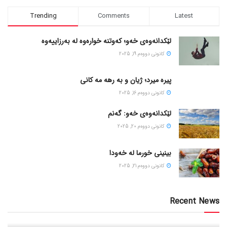
Trending
Comments
Latest
لێکدانەوەی خەو؛ کەوتنە خوارەوە لە بەرزاییەوە
كانونی دووه‌م 19, 2025
پیره میرد؛ ژیان و به رهه مه کانی
كانونی دووه‌م 16, 2025
لێکدانەوەی خەو: گەنم
كانونی دووه‌م 20, 2025
بینینی خورما لە خەودا
كانونی دووه‌م 21, 2025
Recent News