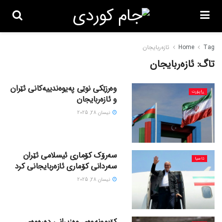
Tag
Home
ئازەربایجان
تاگ:
ئازەربایجان
وەرزێکی نوێی پەیوەندییەکانی ئێران
ڕاپۆرت
و ئازەربایجان
نیسان 28, 2025
سەرۆک کۆماری ئیسلامی ئێران
ئاسیا
سەردانی کۆماری ئازەربایجانی کرد
نیسان 28, 2025
کۆبوونەوەی وەزیرانی دەرەوەی