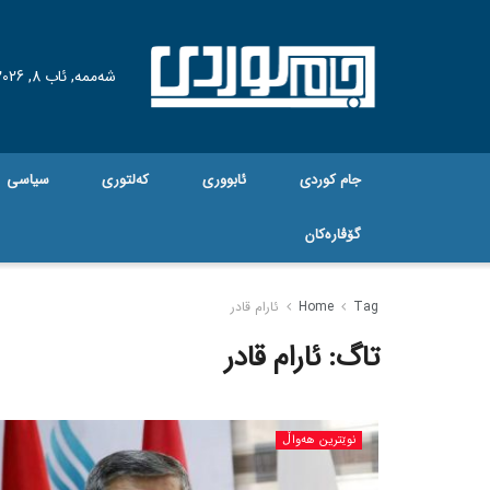
شەممە, ئاب 8, 2026
جام کوردی
ئابووری
کەلتوری
سیاسی
گۆڤاره‌کان
Tag
Home
ئارام قادر
تاگ:
ئارام قادر
نوێترین هەواڵ