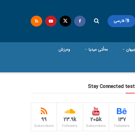
فارسی
یهان
مەڵتی میدیا
وەرزش
Stay Connected test
99
23.9k
205k
137
Subscribers
Followers
Subscribers
Followers