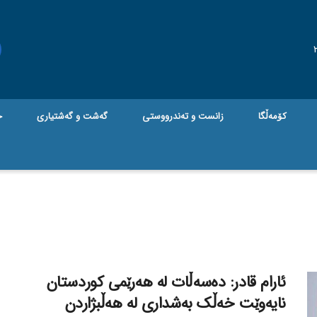
کۆمەڵگا
زانست و تەندرووستی
گه‌شت و گه‌شتیاری
ج
ئارام قادر: دەسەڵات لە هەرێمی کوردستان
نایەوێت خەڵک بەشداری لە هەڵبژاردن