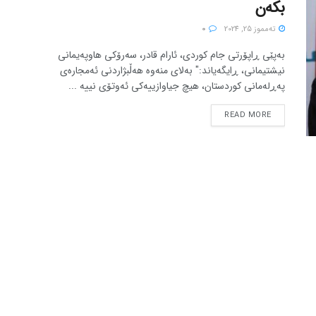
بکەن
ته‌مموز 25, 2024
0
بەپێی ڕاپۆرتی جام کوردی، ئارام قادر، سەرۆکی هاوپەیمانی
نیشتیمانی، ڕایگەیاند:" بەلای منەوە هەڵبژاردنی ئەمجارەی
پەڕلەمانی کوردستان، هیچ جیاوازییەکی ئەوتۆی نییە ...
READ MORE