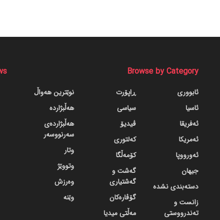
ws
Browse by Category
ئابووری
ڕاپۆرت
نوێترین هەواڵ
ئاسیا
سیاسی
هەڵبژاردە
ئەفریقا
ڤیدیۆ
هەڵبژاردەی
سەرنووسەر
ئەمریکا
کەلتوری
وتار
ئەورووپا
کۆمەڵگا
وتووێژ
جیهان
گه‌شت و
گه‌شتیاری
وەرزش
دسته‌بندی نشده
گۆڤاره‌کان
وێنە
زانست و
تەندرووستی
مەڵتی میدیا