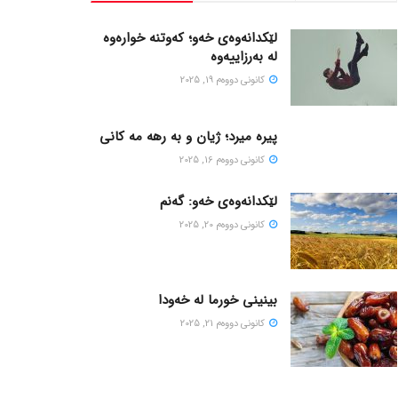
لێکدانەوەی خەو؛ کەوتنە خوارەوە
لە بەرزاییەوە
كانونی دووه‌م 19, 2025
پیره میرد؛ ژیان و به رهه مه کانی
كانونی دووه‌م 16, 2025
لێکدانەوەی خەو: گەنم
كانونی دووه‌م 20, 2025
بینینی خورما لە خەودا
كانونی دووه‌م 21, 2025