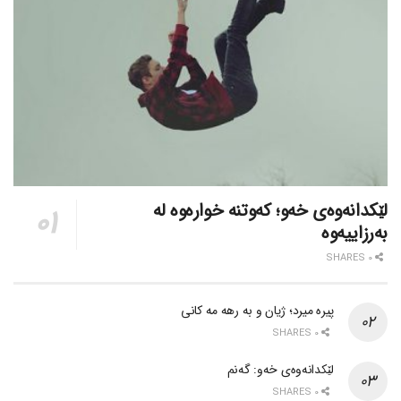
لێکدانەوەی خەو؛ کەوتنە خوارەوە لە
بەرزاییەوە
0 SHARES
پیره میرد؛ ژیان و به رهه مه کانی
0 SHARES
لێکدانەوەی خەو: گەنم
0 SHARES