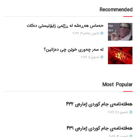
Recommended
حەماس هەڕەشە لە ڕژێمی زایۆنیستی دەکات
كانونی یه‌كه‌م 19, 2022
لە سەر چەوری خوێن چی دەزانین؟
ئه‌یلول 11, 2022
Most Popular
گۆڤاره‌کان
هەفتەنامەی جام کوردی ژمارەی 432
ته‌مموز 28, 2026
گۆڤاره‌کان
هەفتەنامەی جام کوردی ژمارەی 431
ته‌مموز 14, 2026