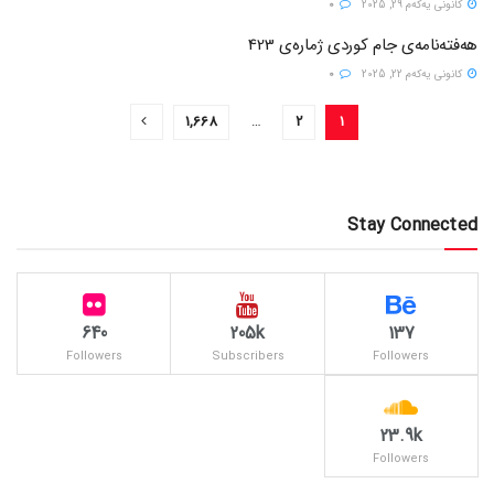
كانونی یه‌كه‌م 29, 2025
0
هەفتەنامەی جام کوردی ژمارەی 423
كانونی یه‌كه‌م 22, 2025
0
1,668
…
2
1
Stay Connected
640
205k
137
Followers
Subscribers
Followers
23.9k
Followers