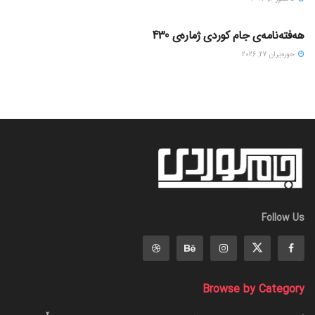
گۆڤاره‌کان
هەفتەنامەی جام کوردی ژمارەی 430
حوزه‌یران 27, 2026
Follow Us
Browse by Category