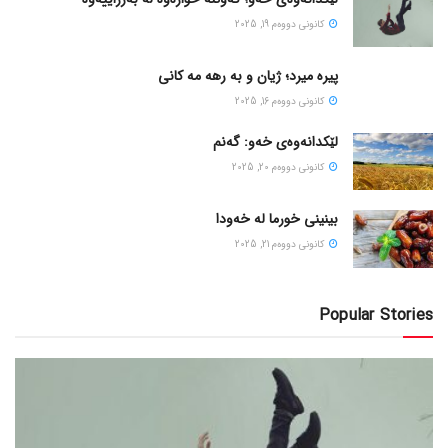
كانونی دووه‌م 19, 2025
پیره میرد؛ ژیان و به رهه مه کانی
كانونی دووه‌م 16, 2025
لێکدانەوەی خەو: گەنم
كانونی دووه‌م 20, 2025
بینینی خورما لە خەودا
كانونی دووه‌م 21, 2025
Popular Stories