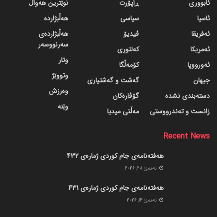
ئابووری
ڕاپۆرت
نوێترین هەواڵ
ئاسیا
سیاسی
هەڵبژاردە
ئەفریقا
ڤیدیۆ
هەڵبژاردەی
سەرنووسەر
ئەمریکا
کەلتوری
وتار
ئەورووپا
کۆمەڵگا
وتووێژ
جیهان
گه‌شت و گه‌شتیاری
وەرزش
دسته‌بندی نشده
گۆڤاره‌کان
وێنە
زانست و تەندرووستی
مەڵتی میدیا
Recent News
هەفتەنامەی جام کوردی ژمارەی 432
ته‌مموز 28, 2026
هەفتەنامەی جام کوردی ژمارەی 431
ته‌مموز 14, 2026