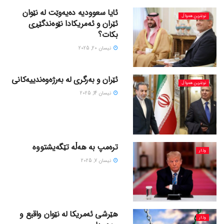
ئایا سعوودیە دەیەوێت لە نێوان
نوێترین هەواڵ
ئێران و ئەمریکادا نێوەندگێڕی
بکات؟
نیسان 20, 2025
ئێران و بەرگری لە بەرژەوەندییەکانی
نوێترین هەواڵ
نیسان 14, 2025
ترەمپ بە هەڵە تێگەیشتووە
وتار
نیسان 7, 2025
هێرشی ئەمریکا لە نێوان واقیع و
وتار