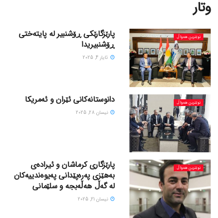
وتار
پارێزگارێکی ڕۆشنبیر لە پایتەختی
نوێترین هەواڵ
ڕۆشنبیریدا
ئایار 4, 2025
دانوستانەکانی ئێران و ئەمریکا
نوێترین هەواڵ
نیسان 28, 2025
پارێزگاری کرماشان و ئیرادەی
نوێترین هەواڵ
بەهێزی پەرەپێدانی پەیوەندییەکان
لە گەڵ هەڵەبجە و سلێمانی
نیسان 21, 2025