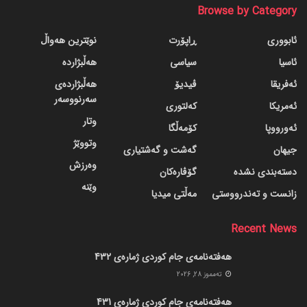
Browse by Category
ئابووری
ڕاپۆرت
نوێترین هەواڵ
ئاسیا
سیاسی
هەڵبژاردە
ئەفریقا
ڤیدیۆ
هەڵبژاردەی
سەرنووسەر
ئەمریکا
کەلتوری
وتار
ئەورووپا
کۆمەڵگا
وتووێژ
جیهان
گه‌شت و گه‌شتیاری
وەرزش
دسته‌بندی نشده
گۆڤاره‌کان
وێنە
زانست و تەندرووستی
مەڵتی میدیا
Recent News
هەفتەنامەی جام کوردی ژمارەی 432
ته‌مموز 28, 2026
هەفتەنامەی جام کوردی ژمارەی 431