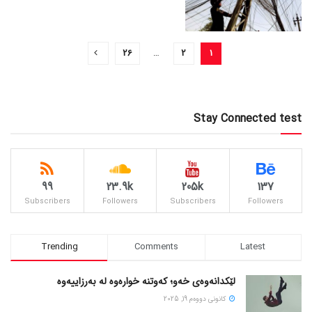
26
…
2
1
Stay Connected test
99
23.9k
205k
137
Subscribers
Followers
Subscribers
Followers
Trending
Comments
Latest
لێکدانەوەی خەو؛ کەوتنە خوارەوە لە بەرزاییەوە
كانونی دووه‌م 19, 2025