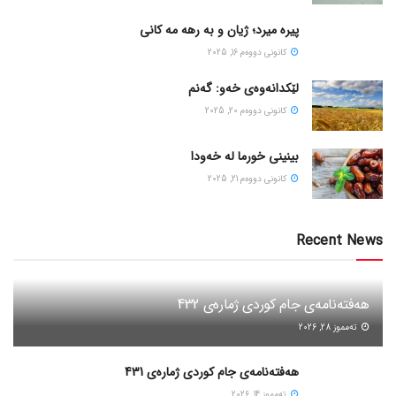
پیره میرد؛ ژیان و به رهه مه کانی
كانونی دووه‌م 16, 2025
لێکدانەوەی خەو: گەنم
كانونی دووه‌م 20, 2025
بینینی خورما لە خەودا
كانونی دووه‌م 21, 2025
Recent News
هەفتەنامەی جام کوردی ژمارەی 432
ته‌مموز 28, 2026
هەفتەنامەی جام کوردی ژمارەی 431
ته‌مموز 14, 2026