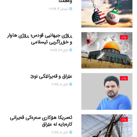
وەهمدا
نیسان 4, 2025
ڕۆژی جیهانیی قودس؛ ڕۆژی هاوار
وتار
و خۆڕاگریی ئیسلامی
ئازار 28, 2025
عێراق و قەیرانێکی نوێ
وتار
ئازار 10, 2025
ئەمریکا هۆکاری سەرەکی قەیرانی
وتار
کارەبایە لە عێراق
ئازار 10, 2025