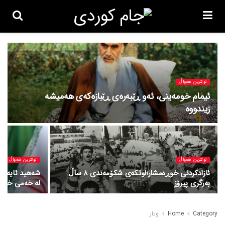
نوێترین هەواڵ
ئیمام خومەینی، ئەو ڕێبەرەی ڕێبازەکەی هەمیشە
زیندووە
نوێترین هەواڵ
نوێترین هەواڵ
ئازادکردنی خوڕەمشار؛لوتکەی شکۆمەندی 8 ساڵ
شەهید ئایەتوڵ
بەرگری پیرۆز
لە خەمی خزمەت
Category
Home
وتار