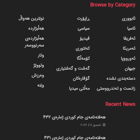
Browse by Category
ئابووری
ڕاپۆرت
نوێترین هەواڵ
ئاسیا
سیاسی
هەڵبژاردە
ئەفریقا
ڤیدیۆ
هەڵبژاردەی
سەرنووسەر
ئەمریکا
کەلتوری
وتار
ئەورووپا
کۆمەڵگا
وتووێژ
جیهان
گه‌شت و گه‌شتیاری
وەرزش
دسته‌بندی نشده
گۆڤاره‌کان
وێنە
زانست و تەندرووستی
مەڵتی میدیا
Recent News
هەفتەنامەی جام کوردی ژمارەی 432
ته‌مموز 28, 2026
هەفتەنامەی جام کوردی ژمارەی 431