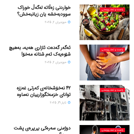
خواردنی زەڵاتە لەگەڵ خوراک
زانست و تەندرووستی
سوودبەخشە یان زیانبەخش؟
حوزه‌یران 2, 2025
ئەگەر گەدەت ئازاری هەیە، بەهیچ
زانست و تەندرووستی
شێوەیەک ئەم شتانە مەخۆ!
حوزه‌یران 2, 2025
42 نەخۆشخانەی کەرتی غەززە
زانست و تەندرووستی
توانای خزمەتگوزارییان نەماوە
ئایار 31, 2025
دوژمنی سەرەکی بڕبڕەی پشت
زانست و تەندرووستی