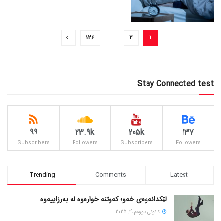
126
…
2
1
Stay Connected test
99
23.9k
205k
137
Subscribers
Followers
Subscribers
Followers
Trending
Comments
Latest
لێکدانەوەی خەو؛ کەوتنە خوارەوە لە بەرزاییەوە
كانونی دووه‌م 19, 2025