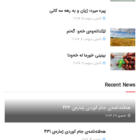
پیره میرد؛ ژیان و به رهه مه کانی
كانونی دووه‌م 16, 2025
لێکدانەوەی خەو: گەنم
كانونی دووه‌م 20, 2025
بینینی خورما لە خەودا
كانونی دووه‌م 21, 2025
Recent News
هەفتەنامەی جام کوردی ژمارەی 432
ته‌مموز 28, 2026
هەفتەنامەی جام کوردی ژمارەی 431
ته‌مموز 14, 2026