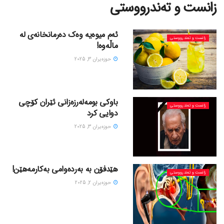
زانست و تەندرووستی
ئەم میوەیە وەک دەرمانخانەی لە
زانست و تەندرووستی
ماڵەوە!
حوزه‌یران 3, 2025
باوکی بومەلەرزەزانی ئێران کۆچی
زانست و تەندرووستی
دوایی کرد
حوزه‌یران 3, 2025
هێدفۆن بە بەردەوامی بەکارمەهێن!
زانست و تەندرووستی
حوزه‌یران 2, 2025