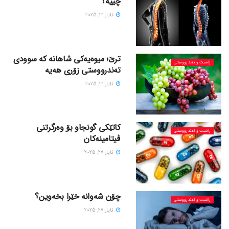
چییە؟
ئایار 31, 2025
ترێ؛ میوەیەکی شاهانە کە سوودی
زانست و تەندرووستی
تەندرووستی زۆری هەیە
ئایار 31, 2025
کاتێکی گونجاو بۆ وەرگرتنی
زانست و تەندرووستی
ڤیتامینەکان
ئایار 27, 2025
چۆن شەوانە خێرا بخەوین؟
زانست و تەندرووستی
ئایار 27, 2025