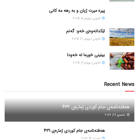
پیره میرد؛ ژیان و به رهه مه کانی
كانونی دووه‌م 16, 2025
لێکدانەوەی خەو: گەنم
كانونی دووه‌م 20, 2025
بینینی خورما لە خەودا
كانونی دووه‌م 21, 2025
Recent News
هەفتەنامەی جام کوردی ژمارەی 432
ته‌مموز 28, 2026
هەفتەنامەی جام کوردی ژمارەی 431
ته‌مموز 14, 2026