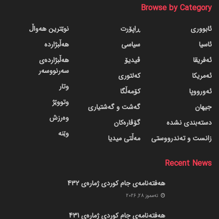
Browse by Category
ئابووری
ڕاپۆرت
نوێترین هەواڵ
ئاسیا
سیاسی
هەڵبژاردە
ئەفریقا
ڤیدیۆ
هەڵبژاردەی
سەرنووسەر
ئەمریکا
کەلتوری
وتار
ئەورووپا
کۆمەڵگا
وتووێژ
جیهان
گه‌شت و گه‌شتیاری
وەرزش
دسته‌بندی نشده
گۆڤاره‌کان
وێنە
زانست و تەندرووستی
مەڵتی میدیا
Recent News
هەفتەنامەی جام کوردی ژمارەی 432
ته‌مموز 28, 2026
هەفتەنامەی جام کوردی ژمارەی 431