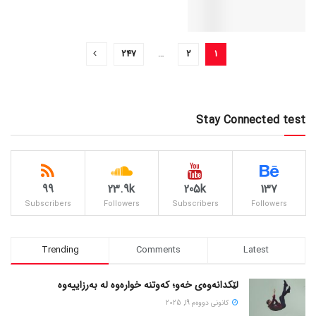
247
…
2
1
Stay Connected test
99
23.9k
205k
137
Subscribers
Followers
Subscribers
Followers
Trending
Comments
Latest
لێکدانەوەی خەو؛ کەوتنە خوارەوە لە بەرزاییەوە
كانونی دووه‌م 19, 2025