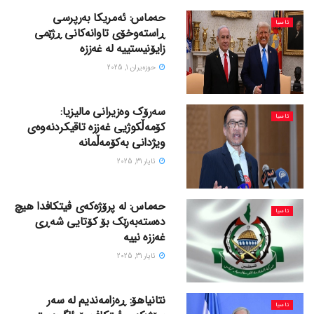
حەماس: ئەمریکا بەرپرسی
ئاسیا
ڕاستەوخۆی تاوانەکانی ڕژێمی
زایۆنیستییە لە غەززە
حوزه‌یران 1, 2025
سەرۆک وەزیرانی مالیزیا:
ئاسیا
کۆمەڵکوژیی غەززە تاقیکردنەوەی
ویژدانی بەکۆمەڵمانە
ئایار 31, 2025
حەماس: لە پرۆژەکەی ڤیتکافدا هیچ
ئاسیا
دەستەبەرێک بۆ کۆتایی شەڕی
غەززە نییە
ئایار 31, 2025
نتانیاهۆ: ڕەزامەندیم لە سەر
ئاسیا