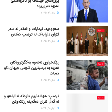
پرۆژەکەی ڤیتکاف بۆ ئاگربەستی
غەززە دەربڕیوە
ئایار 29, 2025
سعوودیە، ئیمارات و قەتەر لە سەر
ئاسیا
ئێران داوایەک لە ترەمپ دەکەن
ئایار 29, 2025
ڕێکخراوی نەتەوە یەکگرتووەکان
ئاسیا
غەززە بە برسیترین شوێنی جیهان ناو
دەبات
ئایار 29, 2025
ترەمپ: هۆشداریم داوەتە نتانیاهۆ و
ئاسیا
لە گەڵ ئێران دەگەینە ڕێکەوتن
ئایار 28, 2025