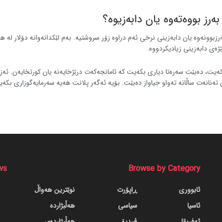
ەرز بووەتەوە یان دابەزیوە؟
بوونەوە یان دابەزینی نرخی ئەم دراوە زۆر سروشتیە. بەم لێکدانەوانە دۆلار لە ه
ەیت، دەبێت سەرەتا دیاری بکەیت کە ئامانجەکەت درێژخایەنە یان کورتخایەن. ئەزم
ن تەنانەت ساڵانە تەواو جیاواز دەبێت. بۆیە ئەگەر پلانت هەیە سەرمایەگوزاری بکە
ws
Browse by Category
ئابووری
ڕاپۆرت
نوێترین هەواڵ
ئاسیا
سیاسی
هەڵبژاردە
ئەفریقا
ڤیدیۆ
هەڵبژاردەی