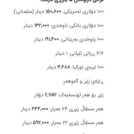
١٠٠ دۆلاری ئەمریکی:
١٥٠,٨٠٠
دینار (سلێمانی)
١٠٠ دۆلاری بانکی ناوەندی:
١٣٢,٠٠٠
دینار
١٠٠ پاوەندی بەریتانی:
١٩١,٤٠٠
دینار
٦١٧ ڕیالی ئێرانی: ١ دینار
١٠٠ لیرەی تورکیا:
٣,٦٨٨
دینار
ڕێژەی زێڕ و گەوهەر:
زێڕ بۆ هەر ئۆنسەیەک:
٢,٧٥٢
دۆلار
هەر مسقاڵ زێڕی ٢٤ عەیار:
٦٤٤,٠٠٠
دینار
هەر مسقاڵ زێڕی ٢٢ عەیار:
٥٩٢,٠٠٠
دینار