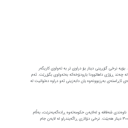
بۆیه نرخی گۆڕینی دینار بۆ دراوی تر به تەواوی کاریگەر
ری هەیە لە چەند ڕۆژی داهاتوودا بارودۆخەکە بەتەواوی بگۆڕێت. ئەم
 ئاڕاستەی بەرزبوونەوە یان دابەزینی ئەو دراوە دەتوانیت لە
ی ناوەندی شەفافە و لەلایەن حکومەتەوە ڕادەگەیەنرێت، بەڵام
لە بازاڕی ئازاددا فاکتەری جۆراوجۆر کاریگەری دەبێت. هەروەها نرخی دۆلاری ئازاد له هەر شارێکدا کەمێک دەگۆڕێت و لەوانەیە جیاوازی نرخی تا 300 دینار هەبێت. نرخی دۆلاری ڕاگەیندراو لە لایەن جام