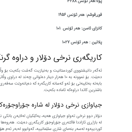
پۆڵا:هەر ئۆنس 3288
قوڕقوشم: هەر ئۆنس 1956
کانزای ئاسن: هەر ئۆنس 101
پلاتین : هەر ئۆنس 1027
کاریگەری نرخی دۆلار و دراوە گرن
ئەگەر دانیشتووی کوردستانیت و بەنیازیت گەشت بکەیت بۆ وڵاتان
دەبێت. بۆ نموونە بە 10 هەزار دینار دەتوان
بابەتە بەتایبەتی بۆ ئەو کەسانە کاریگەرە کە دەیانەوێت سەفەر
باشترین کاتدا دراوەکە ئامادە بکەیت.
جیاوازی نرخی دۆلار لە شارە جۆراوجۆرەکا
دۆلار دوو نرخی تەواو جیاوازی هەیە، یەکێکیان لەلایەن بانکی ن
کوردییەوە لەسەر بنەمای شاری سلێمانییە، کەوابوو لەبەر ئەم ه