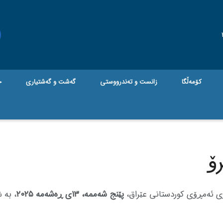
کۆمەڵگا
زانست و تەندرووستی
گه‌شت و گه‌شتیاری
ج
ۆ
اڕی ئەمڕۆی کوردستانی عێراق،
پێنج شەممە، ١٣ی ڕەشەمە
٢٠٢٥
، بە ش