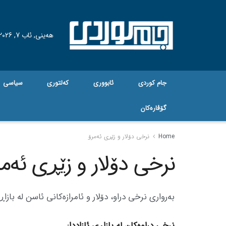
هه‌ینی, ئاب 7, 2026
جام کوردی
ئابووری
کەلتوری
سیاسی
گۆڤاره‌کان
Home
نرخی دۆلار و زێڕی ئەمرۆ
نرخی دۆلار و زێڕی ئەمر
بەرواری نرخی دراو،
دۆلار
و ئامرازەکانی ئاسن لە باز
نرخی دراوەکان لە بازاڕی ئازاددا: