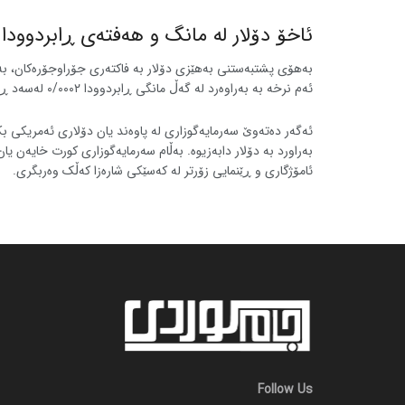
ئاخۆ دۆلار لە مانگ و هەفتەی ڕابردوودا ب
بەهۆی پشتبەستنی بەهێزی دۆلار بە فاکتەری جۆراوجۆرەکان، بەرز
ئەم نرخه بە بەراوەرد له گەڵ مانگی ڕابردوودا ۰/۰۰۰۲ لەسەد ڕێژەی دابەزینی زیادیکردووە.
ئەگەر دەتەوێ سەرمایەگوزاری لە پاوەند یان دۆلاری ئەمریکی بک
بەراورد بە دۆلار دابەزیوە. بەڵام سەرمایەگوزاری کورت خایەن یا
ئامۆژگاری و ڕێنمایی زۆرتر لە کەسێکی شارەزا کەڵک وەربگری.
Follow Us