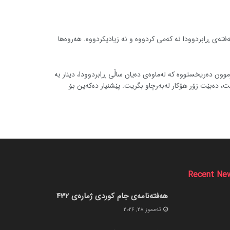
ەفتەی ڕابردوودا نه کەمی کردووە و نه زیادیکردووە. هەروەها
وون دەریخستووە کە لەماوەی دەیان ساڵی ڕابردوودا، دینار بە
یت، دەبێت زۆر هۆکار لەبەرچاو بگریت. پێشنیار دەکەین بۆ
Recent Ne
هەفتەنامەی جام کوردی ژمارەی 432
ته‌مموز 28, 2026