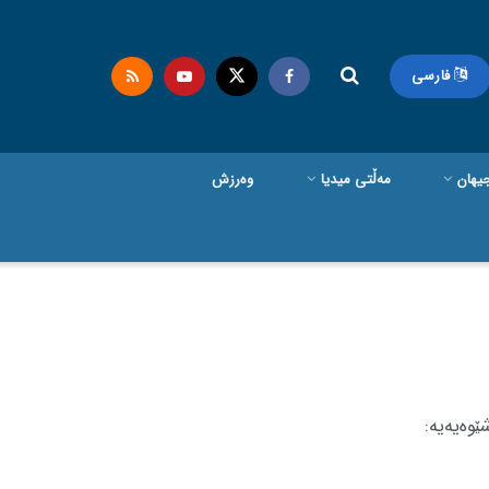
فارسی
یهان
مەڵتی میدیا
وەرزش
ێوەیەیە: