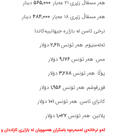
هەر مسقاڵ زێڕی ٢١ عەیار:
٥٦٥,٠٠٠
دینار
هەر مسقاڵ زێڕی ١٨ عەیار:
٤٨٤,٠٠٠
دینار
نرخی ئاسن لە بازاڕە جیهانییەکاندا:
ئەلەمنیۆم: هەر ئۆنس
٢,٦١١
دۆلار
مس: هەر ئۆنس
٩,١٧٦
دۆلار
پۆڵا: هەر ئۆنس
٣,٢٨٨
دۆلار
قوڕقوشم: هەر ئۆنس
١,٩٥٦
دۆلار
کانزای ئاسن: هەر ئۆنس
١٠١
دۆلار
پلاتین: هەر ئۆنس
١,٠٢٧
دۆلار
ئەو نرخانەی لەسەرەوە باسکران هەموویان لە بازاڕی ئازاددان و