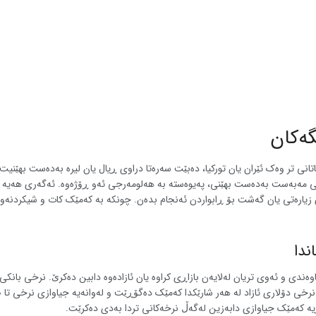
گەکان
ی تر وەک ئێران یان تورکیا، دەبێت سەرەتا دراوی ڕیال یان لیرە بەدەست بهێنیت. 
ی چەند لە دراوی وڵاتی مەبەست بەدەست بهێنی، پەیوەستە بە هەلومەرجی ئەو ڕۆژەوە. ئەگە
ی زیارەتی یان گەشت بۆ ڕابواردن ئەنجام بدەن. چونکە بە کەمێک کات و شیکردنەوەی
ندا
اوەندی و ئەوی تریان لەلایەن بازاڕی کراوە یان ئازادەوە دابین دەکرێ. نرخی بانک
ۆیە کەمێک جیاوازی دابەزین لەگەڵ نرخەکانی تردا بەدی دەکرێت.