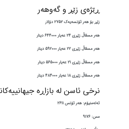
ڕێژەی زێڕ و گەوهەر
زێڕ بۆ هەر ئۆنسەیەک 2752
دۆلار
هەر مسقاڵ زێڕی 24 عەیار 644000 دینار
هەر مسقاڵ زێڕی 22 عەیار 592000 دینار
هەر مسقاڵ زێڕی 21 عەیار 565000 دینار
هەر مسقاڵ زێڕی 18 عەیار 484000 دینار
نرخی ئاسن لە بازاڕە جیهانییەکاند
ئەلەمنیۆم: هەر ئۆنس 2611
مس: 9176